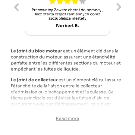
ur cet
Pracownicy Zawsze chętni do pomocy ,
Alle
nt mais
lecz oferta części zamiennych coraz
sch
n'attend
szczuplejsza niestety
Norbert B.
Le joint du bloc moteur
est un élément clé dans la
construction du moteur, assurant une étanchéité
parfaite entre les différentes sections du moteur et
empêchant les fuites de liquide.
Le joint de collecteur
est un élément clé qui assure
l'étanchéité de la liaison entre le collecteur
d'admission ou d'échappement et la culasse. Sa
tâche principale est d'éviter les fuites d'air, de
carburant ou de gaz d'échappement, ce qui est
crucial pour le bon fonctionnement du moteur.
Read more
Le joint de couvercle de soupape
est un composant
clé du moteur, chargé de l'étanchéité de la
connexion entre le couvercle de soupape et la