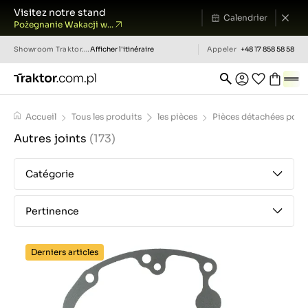
Visitez notre stand
Calendrier
Pożegnanie Wakacji w...
Showroom
Traktor.com.pl
Afficher l'itinéraire
Appeler
+48 17 858 58 58
Accueil
Tous les produits
les pièces
Pièces détachées pour 
Autres joints
(173)
Catégorie
Pertinence
Derniers articles