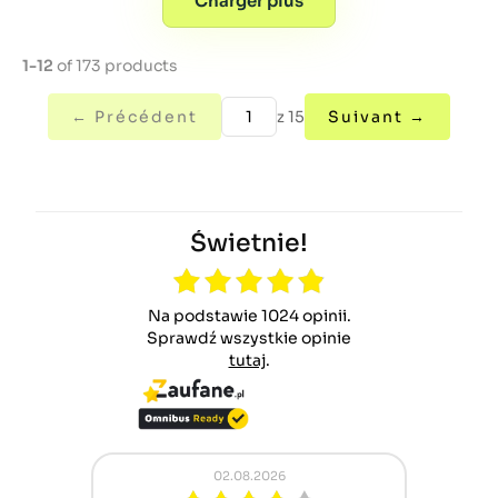
Charger plus
1-12
of 173 products
← Précédent
z 15
Suivant →
Świetnie!
Na podstawie 1024 opinii.
Sprawdź wszystkie opinie
tutaj
.
02.08.2026