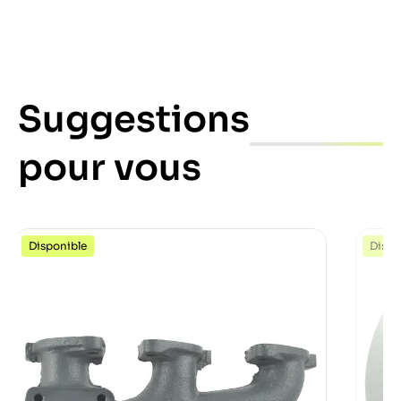
Suggestions
pour vous
Disponible
Dispo