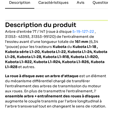
Description
Caractéristiques
Avis
Questions 
Description du produit
Arbre d'entrée 7T / 14T (roue à disque
5-19-127-22
,
31353- 43393, 31353-99120) de l'entraînement de
l'essieu avant d'une longueur totale de
161 mm
(6,34
"pouce) pour les tracteurs
Kubota
du
Kubota L1-18 ,
Kubota série L1-20, Kubota L1-22, Kubota L1-24, Kubota
L1-26, Kubota L1-28, Kubota L1-R18, Kubota L1-R20,
Kubota L1-R22, Kubota L1-R24, Kubota L1-R26, Kubota
L1-R28
et autres.
La roue à disque avec un arbre d'attaque
est un élément
du mécanisme différentiel chargé de transférer
l'entraînement des arbres de transmission du moteur
aux roues. En plus de transmettre l'entraînement, l'
ensemble
arbre + entraînement des roues à disques
augmente le couple transmis par l'arbre longitudinal à
l'arbre transversal tout en changeant le sens de rotation.