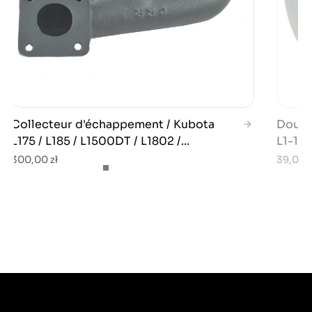
Collecteur d'échappement / Kubota
Douill
L175 / L185 / L1500DT / L1802 /...
L1-18 /
300,00 zł
39,00 z