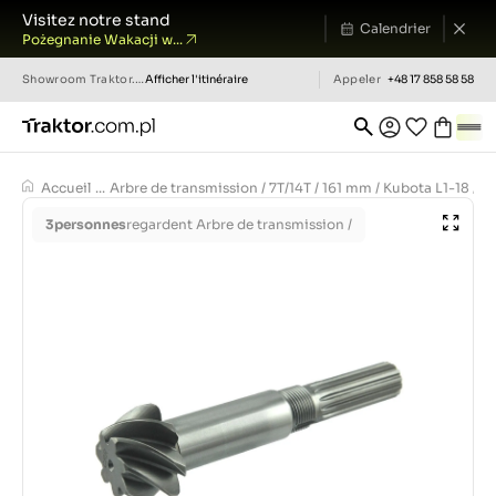
Visitez notre stand
Calendrier
Pożegnanie Wakacji w...
Showroom
Traktor.com.pl
Afficher l'itinéraire
Appeler
+48 17 858 58 58
Accueil
...
Arbre de transmission / 7T/14T / 161 mm / Kubota L1-18 / L1-2
3
personnes
regardent Arbre de transmission /