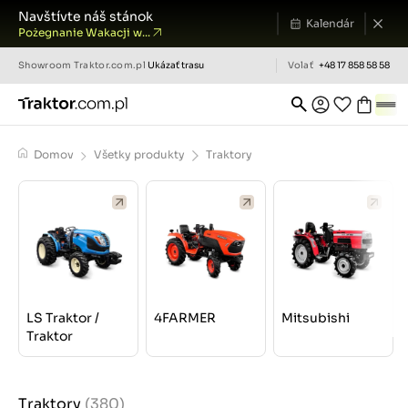
Navštívte náš stánok
Kalendár
Pożegnanie Wakacji w...
Showroom
Traktor.com.pl
Ukázať trasu
Volať
+48 17 858 58 58
Domov
Všetky produkty
Traktory
LS Traktor /
4FARMER
Mitsubishi
Traktor
Traktory
(380)