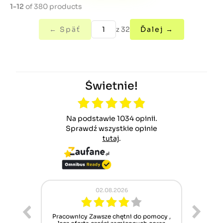
1-12
of 380 products
← Späť
z 32
Ďalej →
Świetnie!
Na podstawie 1034 opinii.
Sprawdź wszystkie opinie
tutaj
.
02.08.2026
ur cet
Pracownicy Zawsze chętni do pomocy ,
Alle