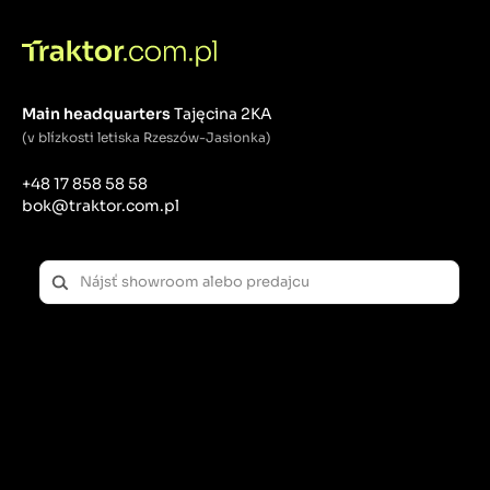
skontrolované odborníkmi spolupracujúcimi s nami.
Na každé zakúpené zariadenie poskytujeme záruku.
Ako jedni z mála ponúkame množstvo originálnych a
náhradných dielov, vďaka ktorým pomáhame pri
servise strojov. Traktor si môžete kúpiť na splátky
alebo si ho prenajať. Vďaka vlastnému dopravnému
Main headquarters
Tajęcina 2KA
parku dodávame traktory po celej Európe.
(v blízkosti letiska Rzeszów-Jasionka)
+48 17 858 58 58
Nové traktory – osvedčené značky a komfort
bok@traktor.com.pl
používania
Vybrali sme značky overené miliónmi farmárov,
ovocinárov a záhradkárov. Ponúkame modely v
rôznych veľkostiach - od
malotraktorov pre
záhradníctvo
až po tie, ktoré zvládnu veľké plochy,
prácu s ťažkou technikou a profesionálne obrábanie
pôdy. Vozidlá ponúkame aj s už namontovanými
funkčnými prvkami, aby sa dali od začiatku využívať
na konkrétny účel - ako
kosačky, bagre, buldozéry,
nakladače.
K dispozícii sú traktory s kabínou alebo
bez nej. Zameriavame sa na kvalitné produkty s
vysokou ťažnou silou, nízkymi emisiami toxických
výfukových plynov a estetickým dizajnom