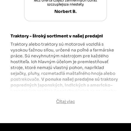
nt mais
lecz oferta części zamiennych coraz
sch
n'attend
szczuplejsza niestety
Norbert B.
Traktory - široký sortiment v našej predajni
Traktory alebo traktory sú motorové vozidlá s
vysokou ťažnou silou, určené na poľné a farmárske
práce. Sú nevyhnutným nástrojom pre každého
hostiteľa. Ich hlavným účelom je premiestňovať
stroje, ktoré nemajú vlastný pohon, napríklad
sejačky, pluhy, rozmetadlá maštaľného hnoja alebo
postrekovače.
V ponuke našej predajne sú traktory
popredných japonských, indických a americko-
kanadských značiek špecializujúcich sa na výrobu
poľnohospodárskych a priemyselných strojov.
Čítaj viac
Startrac
,
Kubota
,
Mitsubishi
,
Solis
a
Massey
Ferguson
sú len niektoré z vynikajúcich značiek
dostupných na traktory.com.pl, ktoré vyrábajú
odolné a pevné zariadenia. Na našej webovej stránke
nájdete úplne nové a použité modely - dôkladne