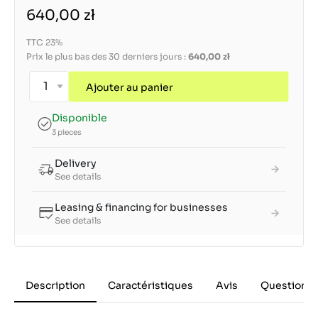
640,00 zł
TTC 23%
Prix le plus bas des 30 derniers jours :
640,00 zł
Ajouter au panier
Disponible
3 pieces
Delivery
See details
Leasing & financing for businesses
See details
Description
Caractéristiques
Avis
Questions 