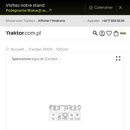
Visitez notre stand
Calendrier
Pożegnanie Wakacji w...
Showroom
Traktor.com.pl
Afficher l'itinéraire
Appeler
+48 17 858 58 58
Accueil
...
Cardan 200A - 100cm
1
personne
regarde Cardan