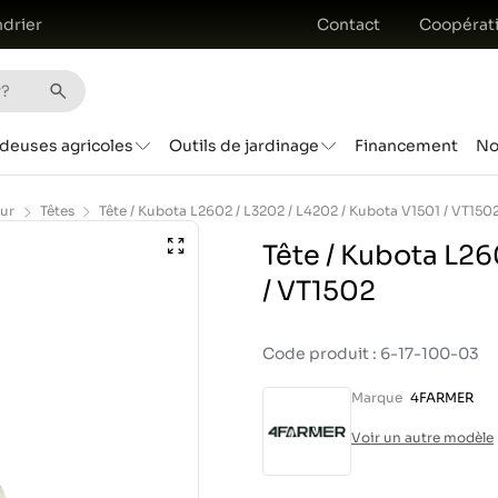
drier
Contact
Coopérat
deuses agricoles
Outils de jardinage
Financement
No
ur
Têtes
Tête / Kubota L2602 / L3202 / L4202 / Kubota V1501 / VT150
Tête / Kubota L26
/ VT1502
Code produit : 6-17-100-03
Marque
4FARMER
Voir un autre modèle