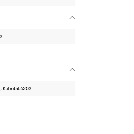
2
, KubotaL4202