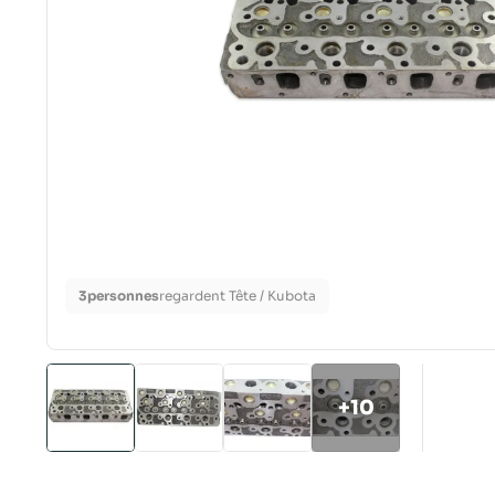
3
personnes
regardent Tête / Kubota
+10