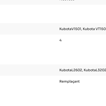
KubotaV1501, Kubota VT150
4
KubotaL2602, KubotaL3202
Remplaçant