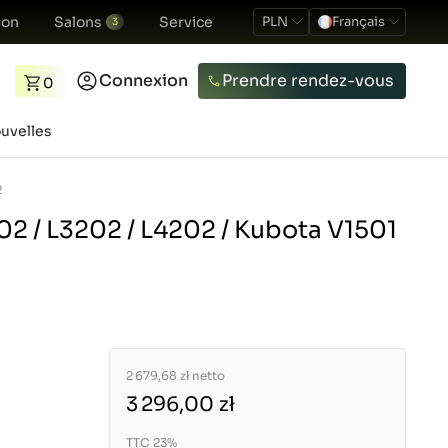
ion
Salons
Service
PLN
Français
3
Connexion
Prendre rendez-vous
0
uvelles
2
02 / L3202 / L4202 / Kubota V1501
2 679,68 zł
netto
3 296,00 zł
TTC 23%