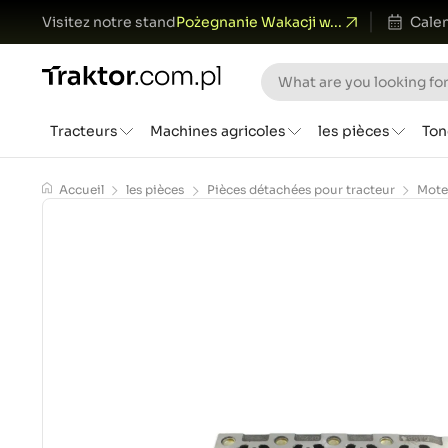
Visitez notre stand
Pożegnanie Wakacji w...
Calen
Tracteurs
Machines agricoles
les pièces
Ton
Accueil
les pièces
Pièces détachées pour tracteur
Mote