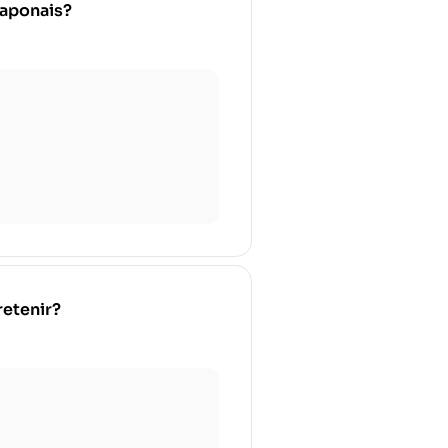
japonais?
retenir?