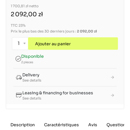
1 700,81 zł
netto
2 092,00 zł
TTC 23%
Prix le plus bas des 30 derniers jours :
2 092,00 zł
Ajouter au panier
Disponible
2 pieces
Delivery
See details
Leasing & financing for businesses
See details
Description
Caractéristiques
Avis
Questions 