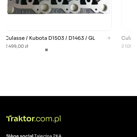
Culasse / Kubota D1503 / D1463 / GL
Culas
2 499,00 zł
2 100,0
Siège social
Tajęcina 2KA