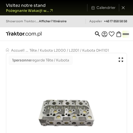
Visitez notre stand
Calendrier
Pożegnanie Wakacji w...
Showroom
Traktor.com.pl
Afficher l'itinéraire
Appeler
+48 17 858 58 58
Accueil
...
Tête / Kubota L2000 / L2201 / Kubota DH1101
1
personne
regarde Tête / Kubota