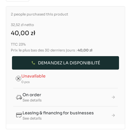
2 people purchased this product
32,52 zł
netto
40,00 zł
TTC 23%
Prix le plus bas des 30 derniers jours :
40,00 zł
DEMANDEZ LA DISPONIBILITÉ
Unavailable
0 pcs
On order
See details
Leasing & financing for businesses
See details