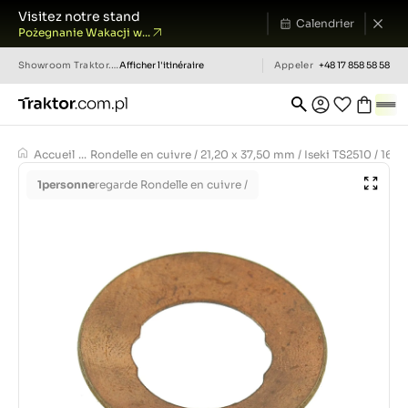
Visitez notre stand
Calendrier
Pożegnanie Wakacji w...
Showroom
Traktor.com.pl
Afficher l'itinéraire
Appeler
+48 17 858 58 58
Accueil
...
Rondelle en cuivre / 21,20 x 37,50 mm / Iseki TS2510 / 1
1
personne
regarde Rondelle en cuivre /