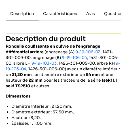
Description
Caractéristiques
Avis
Questions 
Description du produit
Rondelle coulissante en cuivre de l'engrenage
différentiel arrière
(engrenage (A)
9-19-106-03
, 1431-
301-009-00, engrenage (B)
9-19-106-04
, 1431-301-006-
00, arbre LH
9-19-103-03
, 1426-301-005-00, arbre RH
9-
19-103-04
, 1426-301-006-00) avec un diamètre intérieur
de
21,20 mm
, un diamètre extérieur de
54 mm
et une
hauteur de
22 mm
pour les tracteurs de la série
Iseki
I, I
seki TS2510
et autres.
Dimensions
:
Diamètre intérieur : 21,20 mm,
Diamètre extérieur : 37,50 mm,
Hauteur : 3,20,
Épaisseur : 1,00 mm,