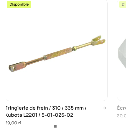
Disponible
Dispo
Tringlerie de frein / 310 / 335 mm /
Écrou 
Kubota L2201 / 5-01-025-02
30,00 z
59,00 zł