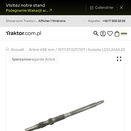
Visitez notre stand
Calendrier
Pożegnanie Wakacji w...
Showroom
Traktor.com.pl
Afficher l'itinéraire
Appeler
+48 17 858 58 58
Accueil
...
Arbre 498 mm / 10T/13T/22T/10T / Kubota L01/L245/L2201 /
1
personne
regarde Arbre