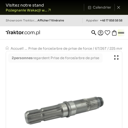
Visitez notre stand
Calendrier
Pożegnanie Wakacji w...
Showroom
Traktor.com.pl
Afficher l'itinéraire
Appeler
+48 17 858 58 58
Accueil
...
Prise de force/arbre de prise de force / 6T/26T / 225
2
personnes
regardent Prise de force/arbre de prise