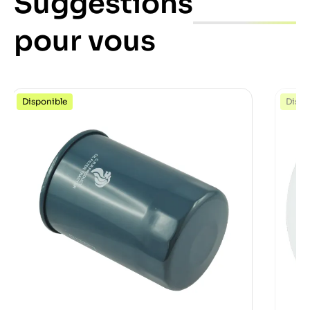
Suggestions
pour vous
Disponible
Dispo