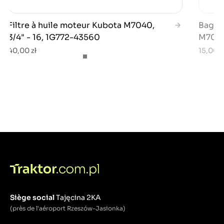
Filtre à huile moteur Kubota M7040,
Bague 
3/4" - 16, 1G772-43560
M7040
40,00 zł
15,00 z
Siège social
Tajęcina 2KA
(près de l'aéroport Rzeszów-Jasionka)