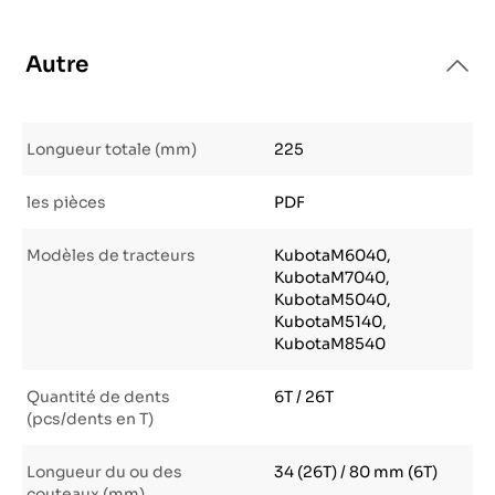
Autre
Longueur totale (mm)
225
les pièces
PDF
Modèles de tracteurs
KubotaM6040,
KubotaM7040,
KubotaM5040,
KubotaM5140,
KubotaM8540
Quantité de dents
6T / 26T
(pcs/dents en T)
Longueur du ou des
34 (26T) / 80 mm (6T)
couteaux (mm)