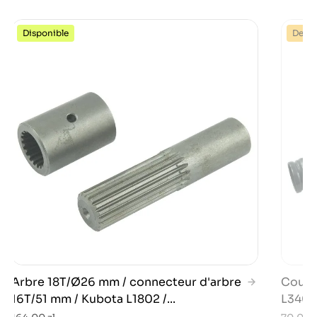
Disponible
Dernie
Arbre 18T/Ø26 mm / connecteur d'arbre
Couve
16T/51 mm / Kubota L1802 /...
L3408 