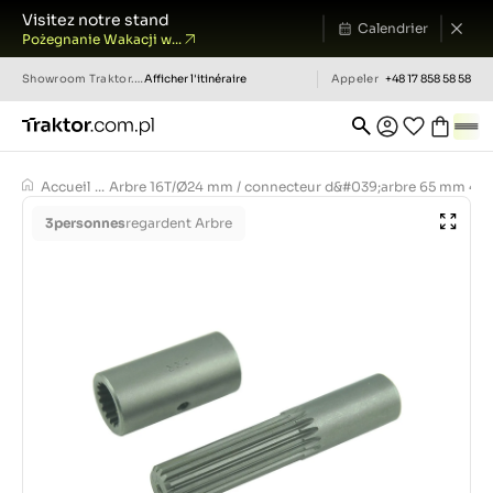
Visitez notre stand
Calendrier
Pożegnanie Wakacji w...
Showroom
Traktor.com.pl
Afficher l'itinéraire
Appeler
+48 17 858 58 58
Accueil
...
Arbre 16T/Ø24 mm / connecteur d&#039;arbre 65 mm 4
3
personnes
regardent Arbre