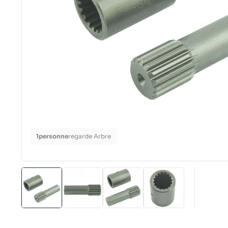
1
personne
regarde Arbre