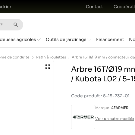
drier
Contact
Coopérat
deuses agricoles
Outils de jardinage
Financement
No
ème de conduite
Patin à roulettes
Arbre 16T/Ø19 mm
/ Kubota L02 / 5-
Code produit : 5-15-232-01
Marque
4FARMER
Voir un autre modèle