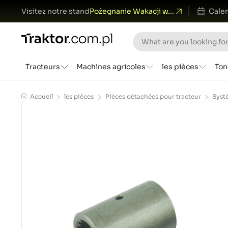
Visitez notre stand
Pożegnanie Wakacji w...
Calen
Tracteurs
Machines agricoles
les pièces
Ton
Accueil
les pièces
Pièces détachées pour tracteur
Syst