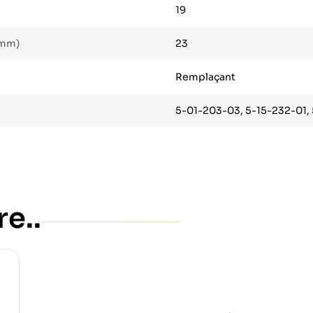
19
(mm)
23
Remplaçant
5-01-203-03, 5-15-232-01,
re..