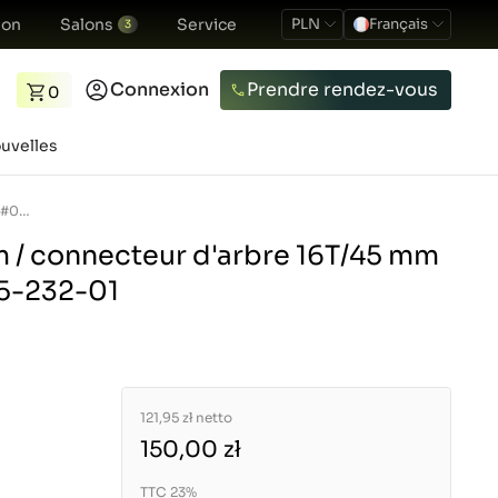
ion
Salons
Service
PLN
Français
3
Connexion
Prendre rendez-vous
0
uvelles
Arbre 16T/Ø19 mm / connecteur d&#039;arbre 16T/45 mm / Kubota L02 / 5-15-232-01
 / connecteur d'arbre 16T/45 mm
15-232-01
121,95 zł
netto
150,00 zł
TTC 23%