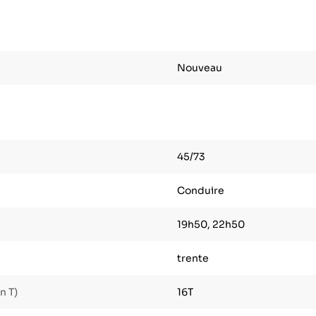
Nouveau
45/73
Conduire
19h50, 22h50
trente
n T)
16T