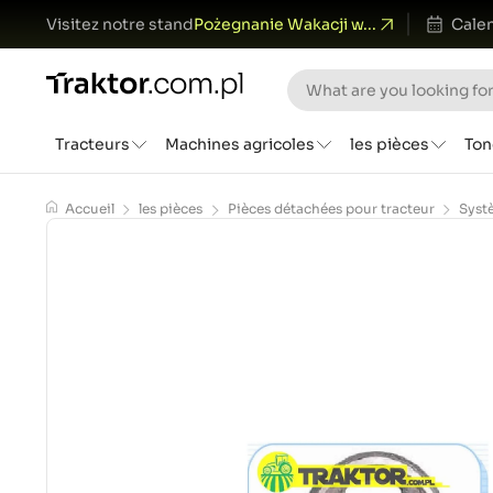
Visitez notre stand
Pożegnanie Wakacji w...
Calen
Tracteurs
Machines agricoles
les pièces
Ton
Accueil
les pièces
Pièces détachées pour tracteur
Syst