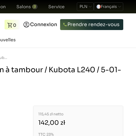
ion
Salons
Service
PLN
Français
3
Connexion
Prendre rendez-vous
0
uvelles
Mâchoires de frein à tambour / Kubota L240 / 5-01-131-07
n à tambour / Kubota L240 / 5-01-
115,45 zł
netto
142,00 zł
TTC 23%