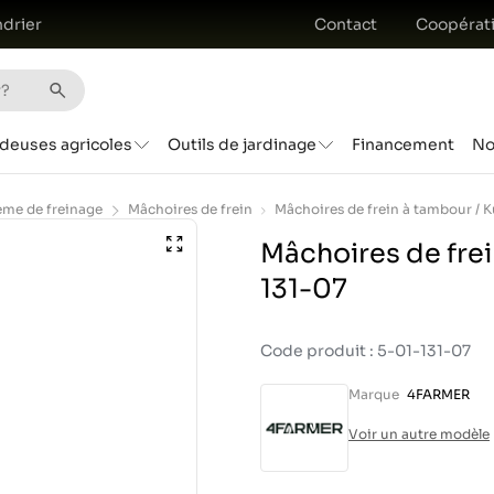
drier
Contact
Coopérat
deuses agricoles
Outils de jardinage
Financement
No
ème de freinage
Mâchoires de frein
Mâchoires de frei
131-07
Code produit : 5-01-131-07
Marque
4FARMER
Voir un autre modèle