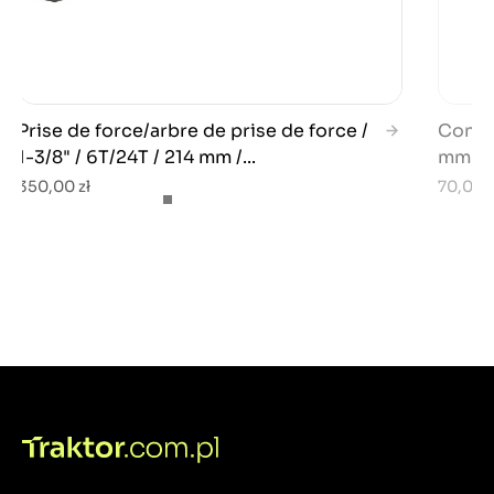
Prise de force/arbre de prise de force /
Connec
1-3/8" / 6T/24T / 214 mm /...
mm / Y
350,00 zł
70,00 z