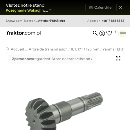
Visitez notre stand
Calendrier
Pożegnanie Wakacji w...
Showroom
Traktor.com.pl
Afficher l'itinéraire
Appeler
+48 17 858 58 58
Accueil
...
Arbre de transmission / 16T/17T / 126 mm / Yanmar EF312T/
2
personnes
regardent Arbre de transmission /