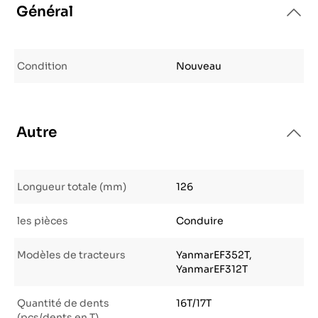
Général
Condition
Nouveau
Autre
Longueur totale (mm)
126
les pièces
Conduire
Modèles de tracteurs
YanmarEF352T,
YanmarEF312T
Quantité de dents
16T/17T
(pcs/dents en T)