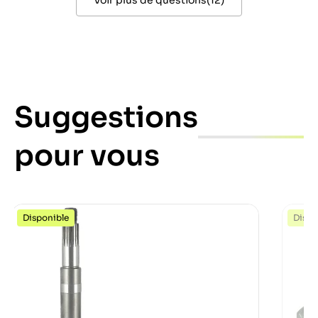
Suggestions
pour vous
Disponible
Dispo