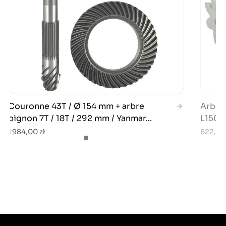
Couronne 43T / Ø 154 mm + arbre
Arbre 
pignon 7T / 18T / 292 mm / Yanmar...
L1501/
1 984,00 zł
622,00 