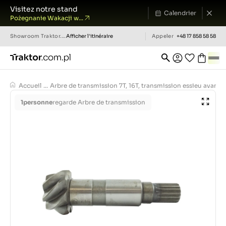
Visitez notre stand
Calendrier
Pożegnanie Wakacji w...
Showroom
Traktor.com.pl
Afficher l'itinéraire
Appeler
+48 17 858 58 58
Accueil
...
Arbre de transmission 7T, 16T, transmission essieu avant
1
personne
regarde Arbre de transmission