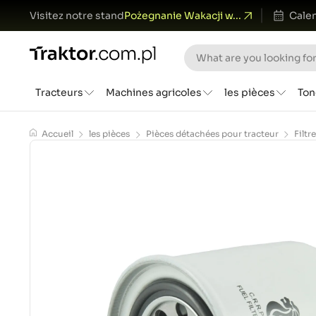
Visitez notre stand
Pożegnanie Wakacji w...
Calen
Tracteurs
Machines agricoles
les pièces
Ton
Accueil
les pièces
Pièces détachées pour tracteur
Filtr