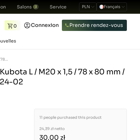
ion
Salons
Service
PLN
Français
3
Connexion
Prendre rendez-vous
0
uvelles
Filtre à carburant Kubota L / M20 x 1,5 / 78 x 80 mm / SN 25106 / 5-01-124-02
 Kubota L / M20 x 1,5 / 78 x 80 mm /
124-02
11 people purchased this product
24,39 zł
netto
30,00 zł