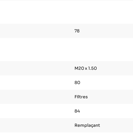
78
M20 x 1.50
80
Filtres
84
Remplaçant