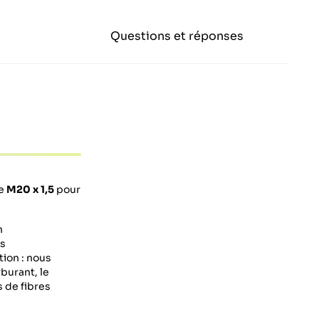
Questions et réponses
de
M20 x 1,5
pour
n
es
tion : nous
burant, le
s de fibres