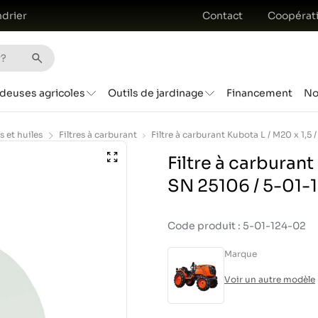
drier
Contact
Coopérat
deuses agricoles
Outils de jardinage
Financement
No
es et huiles
Filtres à carburant
Filtre à carburant
SN 25106 / 5-01-
Code produit : 5-01-124-02
Marque
Voir un autre modèle