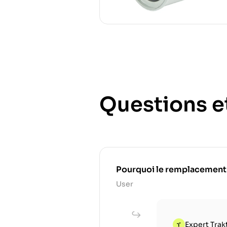
Questions e
Pourquoi le remplacement rég
User
Expert Trak