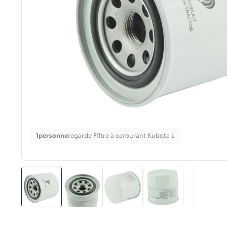
1
personne
regarde Filtre à carburant Kubota L