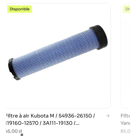
Disponible
Dispo
Filtre à air Kubota M / 54936-26150 /
Filtr 
119160-12570 / 3A111-19130 /...
Yanmar
45,00 zł
85,00 z