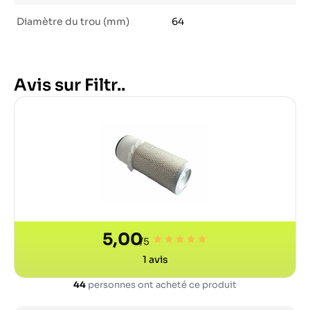
Diamètre du trou (mm)
64
Avis sur Filtr..
5,00
/5
1
avis
44
personnes ont acheté ce produit