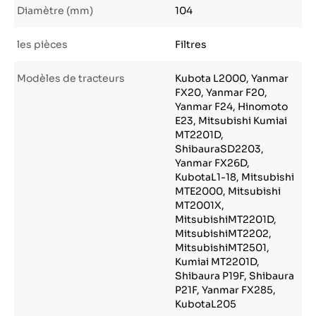
Diamètre (mm)
104
les pièces
Filtres
Modèles de tracteurs
Kubota L2000, Yanmar
FX20, Yanmar F20,
Yanmar F24, Hinomoto
E23, Mitsubishi Kumiai
MT2201D,
ShibauraSD2203,
Yanmar FX26D,
KubotaL1-18, Mitsubishi
MTE2000, Mitsubishi
MT2001X,
MitsubishiMT2201D,
MitsubishiMT2202,
MitsubishiMT2501,
Kumiai MT2201D,
Shibaura P19F, Shibaura
P21F, Yanmar FX285,
KubotaL205