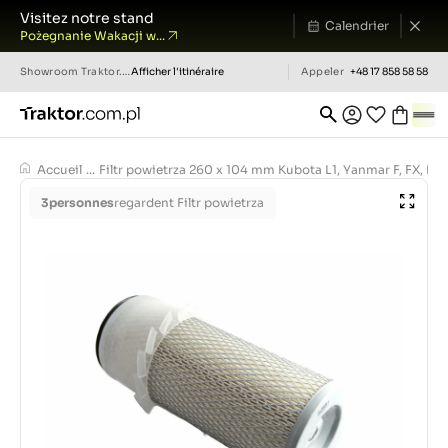
Visitez notre stand
Calendrier
Pożegnanie Wakacji w...
Showroom
Traktor.com.pl
Afficher l'itinéraire
Appeler
+48 17 858 58 58
Accueil
...
Filtr powietrza 260 x 104 mm Kubota L1, Yanmar F, FX, Mi
3
personnes
regardent Filtr powietrza