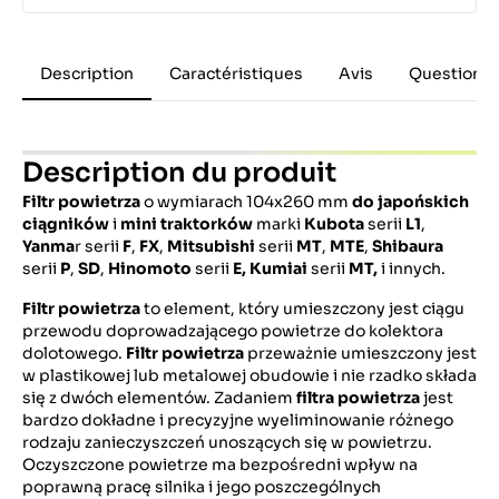
Description
Caractéristiques
Avis
Questions 
Description du produit
Filtr powietrza
o wymiarach 104x260 mm
do japońskich
ciągników
i
mini traktorków
marki
Kubota
serii
L1
,
Yanma
r serii
F
,
FX
,
Mitsubishi
serii
MT
,
MTE
,
Shibaura
serii
P
,
SD
,
Hinomoto
serii
E, Kumiai
serii
MT,
i innych.
Filtr powietrza
to element, który umieszczony jest ciągu
przewodu doprowadzającego powietrze do kolektora
dolotowego.
Filtr powietrza
przeważnie umieszczony jest
w plastikowej lub metalowej obudowie i nie rzadko składa
się z dwóch elementów. Zadaniem
filtra powietrza
jest
bardzo dokładne i precyzyjne wyeliminowanie różnego
rodzaju zanieczyszczeń unoszących się w powietrzu.
Oczyszczone powietrze ma bezpośredni wpływ na
poprawną pracę silnika i jego poszczególnych