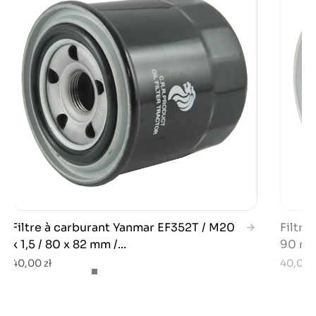
Filtre à carburant Yanmar EF352T / M20
Filtre
x 1,5 / 80 x 82 mm /...
90 mm
40,00 zł
40,00 z