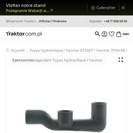
Visitez notre stand
Calendrier
Pożegnanie Wakacji w...
Showroom
Traktor.com.pl
Afficher l'itinéraire
Appeler
+48 17 858 58 58
Accueil
...
Tuyau hydraulique / Yanmar EF352T / Yanmar 3TNV88 / 1
3
personnes
regardent Tuyau hydraulique / Yanmar