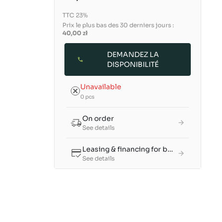
TTC 23%
Prix le plus bas des 30 derniers jours :
40,00 zł
DEMANDEZ LA
DISPONIBILITÉ
Unavailable
0 pcs
On order
See details
Leasing & financing for businesses
See details