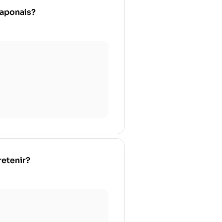
japonais?
retenir?