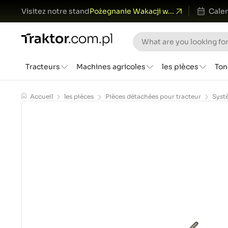
Visitez notre stand
Pożegnanie Wakacji w...
Calen
Tracteurs
Machines agricoles
les pièces
Ton
Accueil
les pièces
Pièces détachées pour tracteur
Syst