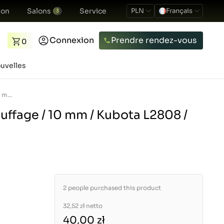
ion
Salons
Service
PLN
Français
3
Connexion
Prendre rendez-vous
0
uvelles
Bougie de préchauffage / 10 mm / Kubota L2808 / L3408
uffage / 10 mm / Kubota L2808 /
2 people purchased this product
32,52 zł
netto
40,00 zł