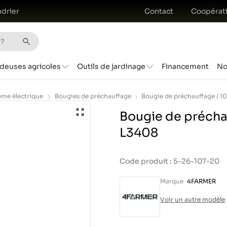
drier
Contact
Coopérat
deuses agricoles
Outils de jardinage
Financement
No
ème électrique
Bougies de préchauffage
Bougie de précha
L3408
Code produit : 5-26-107-20
Marque
4FARMER
Voir un autre modèle