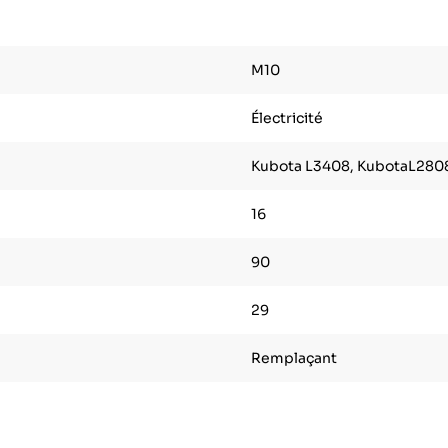
M10
Électricité
Kubota L3408, KubotaL280
16
90
29
Remplaçant