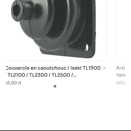
Couvercle en caoutchouc / Iseki TL1900
Arbre 
/ TL2100 / TL2300 / TL2500 /...
Yanmar
45,00 zł
600,00