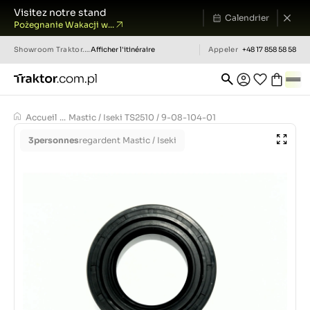
Visitez notre stand
Calendrier
Pożegnanie Wakacji w...
Showroom
Traktor.com.pl
Afficher l'itinéraire
Appeler
+48 17 858 58 58
Accueil
...
Mastic / Iseki TS2510 / 9-08-104-01
3
personnes
regardent Mastic / Iseki