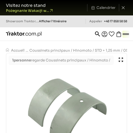
Visitez notre stand
Calendrier
Pożegnanie Wakacji w...
Showroom
Traktor.com.pl
Afficher l'itinéraire
Appeler
+48 17 858 58 58
Accueil
...
Coussinets principaux / Hinomoto / STD + 1,25 mm / 050
1
personne
regarde Coussinets principaux / Hinomoto /