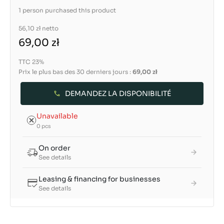
1 person purchased this product
56,10 zł
netto
69,00 zł
TTC 23%
Prix le plus bas des 30 derniers jours :
69,00 zł
DEMANDEZ LA DISPONIBILITÉ
Unavailable
0 pcs
On order
See details
Leasing & financing for businesses
See details