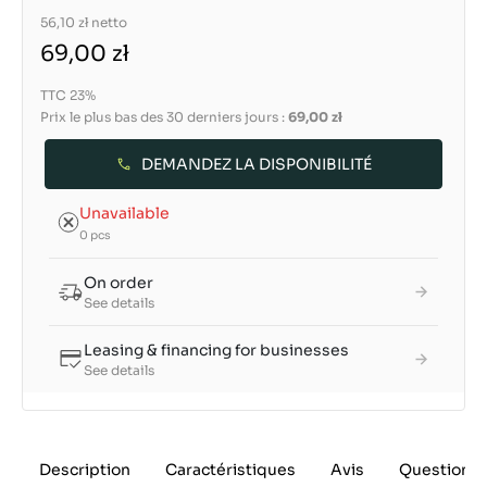
56,10 zł
netto
69,00 zł
TTC 23%
Prix le plus bas des 30 derniers jours :
69,00 zł
DEMANDEZ LA DISPONIBILITÉ
Unavailable
0 pcs
On order
See details
Leasing & financing for businesses
See details
Description
Caractéristiques
Avis
Questions 