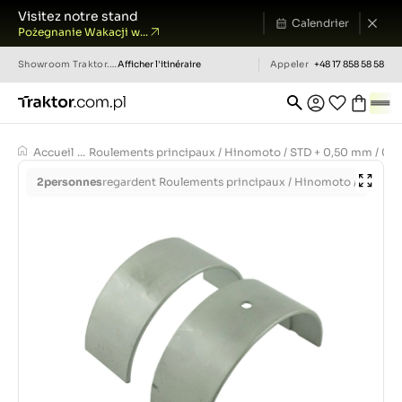
Visitez notre stand
Calendrier
Pożegnanie Wakacji w...
Showroom
Traktor.com.pl
Afficher l'itinéraire
Appeler
+48 17 858 58 58
Accueil
...
Roulements principaux / Hinomoto / STD + 0,50 mm / 02
2
personnes
regardent Roulements principaux / Hinomoto /