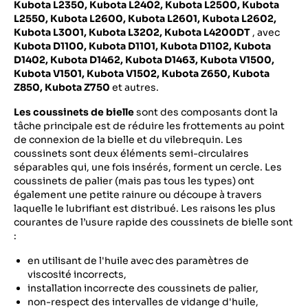
Kubota L2350, Kubota L2402, Kubota L2500, Kubota
L2550, Kubota L2600, Kubota L2601, Kubota L2602,
Kubota L3001, Kubota L3202, Kubota L4200DT
, avec
Kubota D1100, Kubota D1101, Kubota D1102, Kubota
D1402, Kubota D1462, Kubota D1463,
Kubota
V1500,
Kubota V1501, Kubota V1502, Kubota Z650, Kubota
Z850, Kubota Z750
et autres.
Les coussinets de bielle
sont des composants dont la
tâche principale est de réduire les frottements au point
de connexion de la bielle et du vilebrequin. Les
coussinets sont deux éléments semi-circulaires
séparables qui, une fois insérés, forment un cercle. Les
coussinets de palier (mais pas tous les types) ont
également une petite rainure ou découpe à travers
laquelle le lubrifiant est distribué. Les raisons les plus
courantes de l’usure rapide des coussinets de bielle sont
:
en utilisant de l'huile avec des paramètres de
viscosité incorrects,
installation incorrecte des coussinets de palier,
non-respect des intervalles de vidange d'huile,