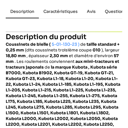
Description
Caractéristiques
Avis
Questions 
Description du produit
Coussinets de bielle (
5-01-130-23 )
de
taille standard +
0,25 mm
(dits coussinets troisième coupe
010
), largeur
18,80 mm
, épaisseur
2,30 mm
et diamètre d'environ
57
mm
. Les roulements conviennent
aux mini-tracteurs et
tracteurs japonais
de
la marque Kubota
, Kubota série
B7000, Kubota B1902, Kubota GT-19, Kubota GT-21,
Kubota GT-23, Kubota L1-18, Kubota L1-20, Kubota L1-
22, Kubota L1-24, Kubota L1-185, Kubota L1-195, Kubota
L1-205, Kubota L1-215, Kubota L1-225, Kubota L1-235,
Kubota L1-245, Kubota L1-255, Kubota L1-275, Kubota
L175, Kubota L185, Kubota L225, Kubota L235, Kubota
L245, Kubota L275, Kubota L285, Kubota L295, Kubota
L1500, Kubota L1501, Kubota L1801, Kubota L1802,
Kubota L2000, Kubota L2002, Kubota L2050, Kubota
L2200, Kubota L2201, Kubota L2202, Kubota L2250,