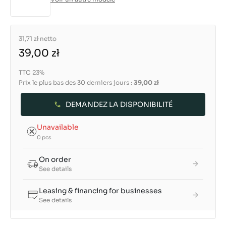
31,71 zł
netto
39,00 zł
TTC 23%
Prix le plus bas des 30 derniers jours :
39,00 zł
DEMANDEZ LA DISPONIBILITÉ
Unavailable
0 pcs
On order
See details
Leasing & financing for businesses
See details