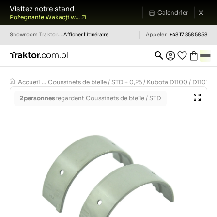
Visitez notre stand
Calendrier
Pożegnanie Wakacji w...
Showroom
Traktor.com.pl
Afficher l'itinéraire
Appeler
+48 17 858 58 58
Accueil
...
Coussinets de bielle / STD + 0,25 / Kubota D1100 / D1101 / 
2
personnes
regardent Coussinets de bielle / STD