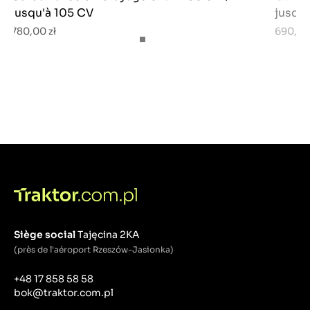
jusqu'à 105 CV
jusqu'
780,00 zł
690,00
Siège social
Tajęcina 2KA
(près de l'aéroport Rzeszów-Jasionka)
+48 17 858 58 58
bok@traktor.com.pl