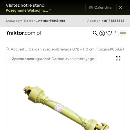
Visitez notre stand
Calendrier
Pożegnanie Wakacji w...
Showroom
Traktor.com.pl
Afficher l'itinéraire
Appeler
+48 17 858 58 58
Accueil
...
Cardan avec embrayage 07B - 110 cm / jusqu&#039;à 105
2
personnes
regardent Cardan avec embrayage