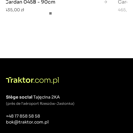
Cardan 045B - 90cm
Carda
435,00 zł
465,00 
Siège social
Tajęcina 2KA
(près de l'aéroport Rzeszów-Jasionka)
+48 17 858 58 58
bok@traktor.com.pl