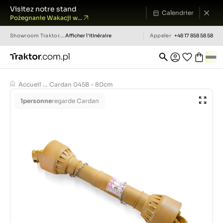
Visitez notre stand
Calendrier
Pożegnanie Wakacji w...
Showroom
Traktor.com.pl
Afficher l'itinéraire
Appeler
+48 17 858 58 58
Accueil
...
Cardan 045B - 80cm
1
personne
regarde Cardan