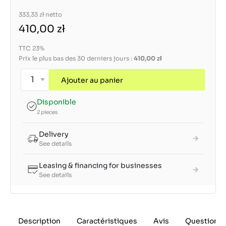
333,33 zł
netto
410,00 zł
TTC 23%
Prix le plus bas des 30 derniers jours :
410,00 zł
Ajouter au panier
Disponible
2 pieces
Delivery
See details
Leasing & financing for businesses
See details
Description
Caractéristiques
Avis
Questions 