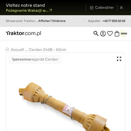
Visitez notre stand
Calendrier
Pożegnanie Wakacji w...
Showroom
Traktor.com.pl
Afficher l'itinéraire
Appeler
+48 17 858 58 58
Accueil
...
Cardan 045B - 60cm
1
personne
regarde Cardan