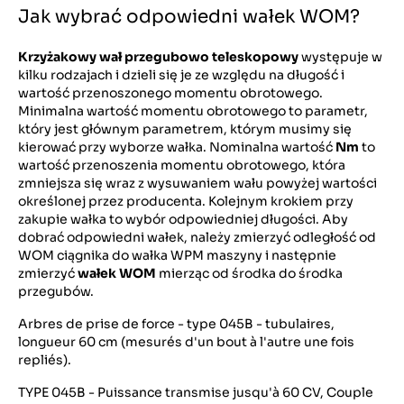
Jak wybrać odpowiedni wałek WOM?
Krzyżakowy wał przegubowo teleskopowy
występuje w
kilku rodzajach i dzieli się je ze względu na długość i
wartość przenoszonego momentu obrotowego.
Minimalna wartość momentu obrotowego to parametr,
który jest głównym parametrem, którym musimy się
kierować przy wyborze wałka. Nominalna wartość
Nm
to
wartość przenoszenia momentu obrotowego, która
zmniejsza się wraz z wysuwaniem wału powyżej wartości
określonej przez producenta. Kolejnym krokiem przy
zakupie wałka to wybór odpowiedniej długości. Aby
dobrać odpowiedni wałek, należy zmierzyć odległość od
WOM ciągnika do wałka WPM maszyny i następnie
zmierzyć
wałek WOM
mierząc od środka do środka
przegubów.
Arbres de prise de force - type 045B - tubulaires,
longueur 60 cm (mesurés d'un bout à l'autre une fois
repliés).
TYPE 045B - Puissance transmise jusqu'à 60 CV, Couple