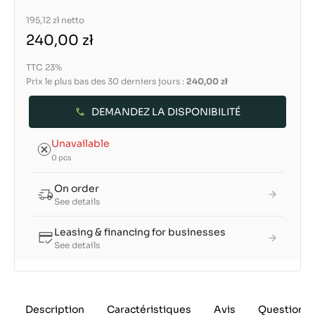
195,12 zł
netto
240,00 zł
TTC 23%
Prix le plus bas des 30 derniers jours :
240,00 zł
DEMANDEZ LA DISPONIBILITÉ
Unavailable
0 pcs
On order
See details
Leasing & financing for businesses
See details
Description
Caractéristiques
Avis
Questions 