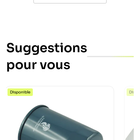
Suggestions
pour vous
Disponible
Dispo