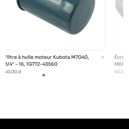
Filtre à huile moteur Kubota M7040,
Écrou 
3/4" - 16, 1G772-43560
M6040
40,00 zł
40,00 z