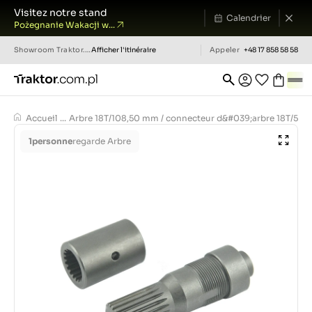
Visitez notre stand
Calendrier
Pożegnanie Wakacji w...
Showroom
Traktor.com.pl
Afficher l'itinéraire
Appeler
+48 17 858 58 58
Accueil
...
Arbre 18T/108,50 mm / connecteur d&#039;arbre 18T/50 
1
personne
regarde Arbre