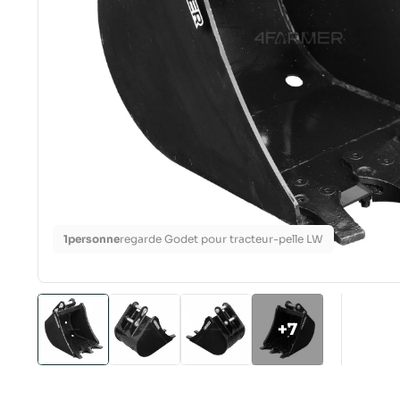
1
personne
regarde Godet pour tracteur-pelle LW
+7