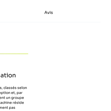
Avis
cation
, classés selon
eption et, par
uent un groupe
machine réside
ement pas