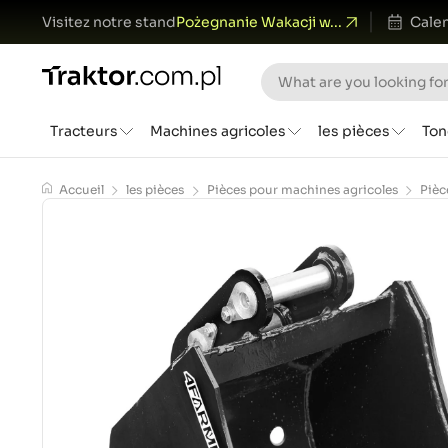
Visitez notre stand
Pożegnanie Wakacji w...
Calen
Tracteurs
Machines agricoles
les pièces
Ton
Accueil
les pièces
Pièces pour machines agricoles
Pièc