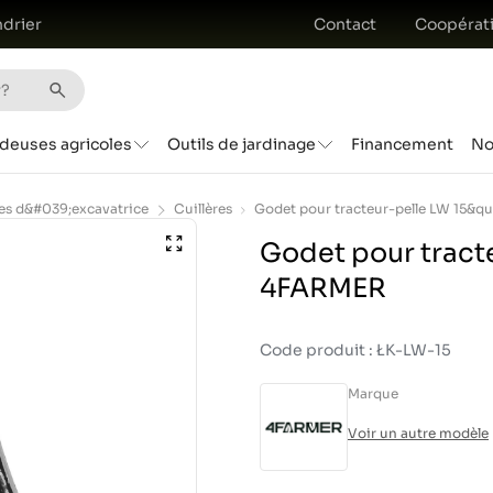
drier
Contact
Coopérat
deuses agricoles
Outils de jardinage
Financement
No
es d&#039;excavatrice
Cuillères
Godet pour tracte
4FARMER
Code produit : ŁK-LW-15
Marque
Voir un autre modèle