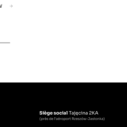
W
Siège social
Tajęcina 2KA
(près de l'aéroport Rzeszów-Jasionka)