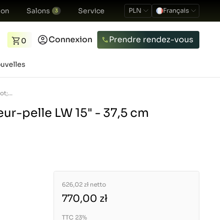
ion
Salons
Service
PLN
Français
3
Connexion
Prendre rendez-vous
0
uvelles
Godet pour tracteur-pelle LW 15&quot; - 37,5 cm 4FARMER
ur-pelle LW 15" - 37,5 cm
626,02 zł
netto
770,00 zł
TTC 23%