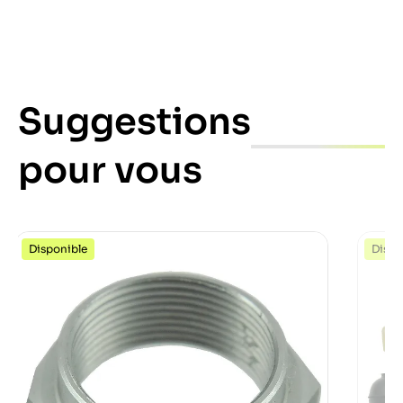
Suggestions
pour vous
Disponible
Dispo