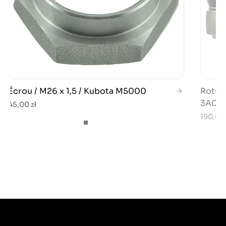
Écrou / M26 x 1,5 / Kubota M5000
Rotule
3A022
45,00 zł
190,00 