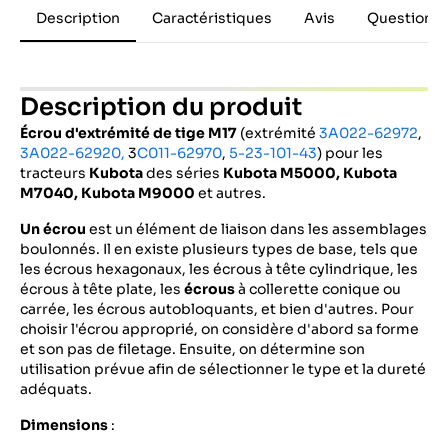
Description
Caractéristiques
Avis
Questions 
Description du produit
Écrou d'extrémité de tige M17
(extrémité
3A022-62972
,
3A022-62920,
3
C011-62970
,
5-23-101-43
) pour les
tracteurs
Kubota
des séries
Kubota M5000, Kubota
M7040, Kubota M9000
et autres.
Un écrou
est un élément de liaison dans les assemblages
boulonnés. Il en existe plusieurs types de base, tels que
les écrous hexagonaux, les écrous à tête cylindrique, les
écrous à tête plate, les
écrous
à collerette conique ou
carrée, les écrous autobloquants, et bien d'autres. Pour
choisir l'écrou approprié, on considère d'abord sa forme
et son pas de filetage. Ensuite, on détermine son
utilisation prévue afin de sélectionner le type et la dureté
adéquats.
Dimensions
: