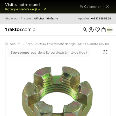
Visitez notre stand
Calendrier
Pożegnanie Wakacji w...
Showroom
Traktor.com.pl
Afficher l'itinéraire
Appeler
+48 17 858 58 58
Accueil
...
Écrou d&#039;extrémité de tige / M17 / Kubota M5000 /
3
personnes
regardent Écrou d'extrémité de tige /