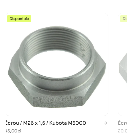
Disponible
Dispo
Écrou / M26 x 1,5 / Kubota M5000
Écrou 
45,00 zł
20,00 z