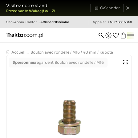
Visitez notre stand
Calendrier
Pożegnanie Wakacji w...
Showroom
Traktor.com.pl
Afficher l'itinéraire
Appeler
+48 17 858 58 58
Accueil
...
Boulon avec rondelle / M16 / 40 mm / Kubota
3
personnes
regardent Boulon avec rondelle / M16