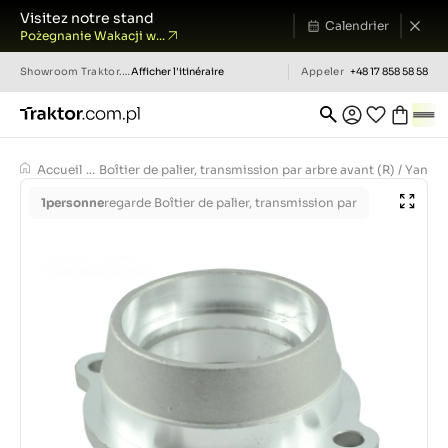
Visitez notre stand
Calendrier
Pożegnanie Wakacji w...
Showroom
Traktor.com.pl
Afficher l'itinéraire
Appeler
+48 17 858 58 58
Accueil
...
Boîtier de palier, transmission par arbre avant (R) / Yanm
1
personne
regarde Boîtier de palier, transmission par