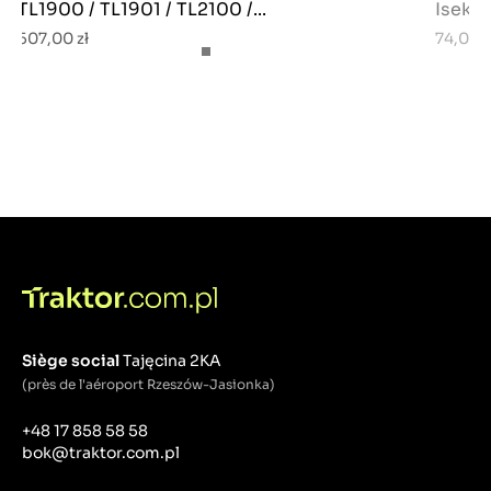
TL1900 / TL1901 / TL2100 /...
Iseki 
507,00 zł
74,00 z
Siège social
Tajęcina 2KA
(près de l'aéroport Rzeszów-Jasionka)
+48 17 858 58 58
bok@traktor.com.pl