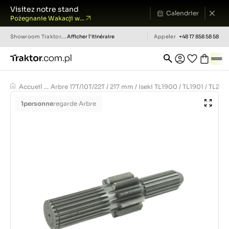
Visitez notre stand
Calendrier
Pożegnanie Wakacji w...
Showroom
Traktor.com.pl
Afficher l'itinéraire
Appeler
+48 17 858 58 58
Accueil
...
Arbre 17T/10T/22T / 217 mm / Iseki TL1900 / TL1901 / TL210
1
personne
regarde Arbre