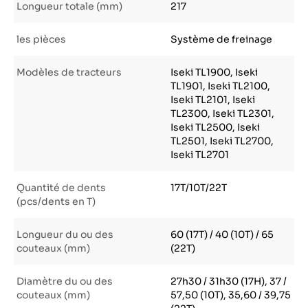
Longueur totale (mm)
217
les pièces
Système de freinage
Modèles de tracteurs
Iseki TL1900, Iseki
TL1901, Iseki TL2100,
Iseki TL2101, Iseki
TL2300, Iseki TL2301,
Iseki TL2500, Iseki
TL2501, Iseki TL2700,
Iseki TL2701
Quantité de dents
17T/10T/22T
(pcs/dents en T)
Longueur du ou des
60 (17T) / 40 (10T) / 65
couteaux (mm)
(22T)
Diamètre du ou des
27h30 / 31h30 (17H), 37 /
couteaux (mm)
57,50 (10T), 35,60 / 39,75