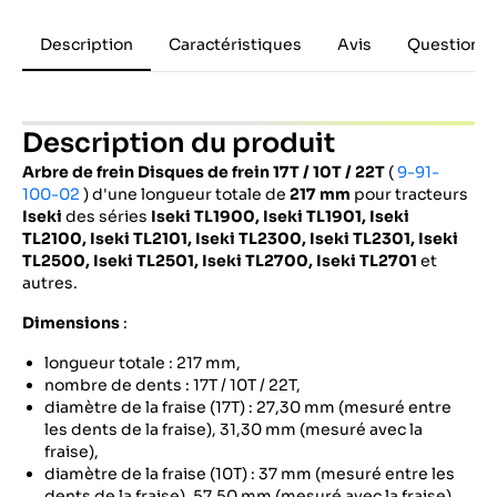
Description
Caractéristiques
Avis
Questions 
Description du produit
Arbre de frein Disques de frein 17T / 10T / 22T
(
9-91-
100-02
) d'une longueur totale de
217 mm
pour tracteurs
Iseki
des séries
Iseki TL1900, Iseki TL1901, Iseki
TL2100, Iseki TL2101, Iseki TL2300, Iseki TL2301, Iseki
TL2500, Iseki TL2501, Iseki TL2700, Iseki TL2701
et
autres.
Dimensions
:
longueur totale : 217 mm,
nombre de dents : 17T / 10T / 22T,
diamètre de la fraise (17T) : 27,30 mm (mesuré entre
les dents de la fraise), 31,30 mm (mesuré avec la
fraise),
diamètre de la fraise (10T) : 37 mm (mesuré entre les
dents de la fraise), 57,50 mm (mesuré avec la fraise),