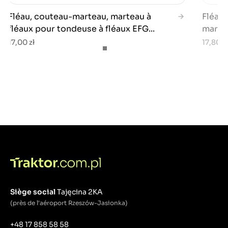
Fléau, couteau-marteau, marteau à
Fléau,
fléaux pour tondeuse à fléaux EFG...
martea
17,00 zł
17,80 zł
Siège social
Tajęcina 2KA
(près de l'aéroport Rzeszów-Jasionka)
+48 17 858 58 58