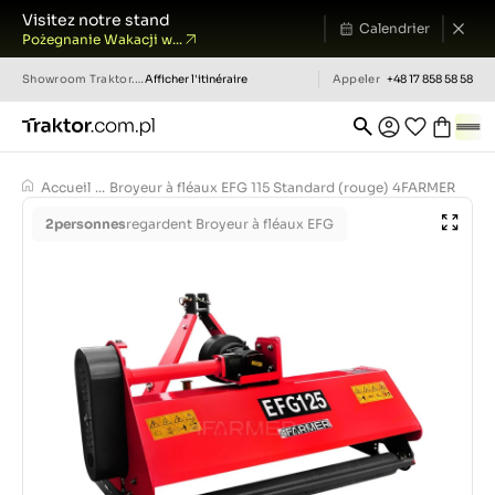
Visitez notre stand
Calendrier
Pożegnanie Wakacji w...
Showroom
Traktor.com.pl
Afficher l'itinéraire
Appeler
+48 17 858 58 58
Accueil
...
Broyeur à fléaux EFG 115 Standard (rouge) 4FARMER
2
personnes
regardent Broyeur à fléaux EFG