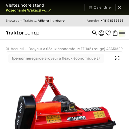
Visitez notre stand
Calendrier
Pożegnanie Wakacji w...
Showroom
Traktor.com.pl
Afficher l'itinéraire
Appeler
+48 17 858 58 58
Accueil
...
Broyeur à fléaux économique EF 145 (rouge) 4FARMER
1
personne
regarde Broyeur à fléaux économique EF