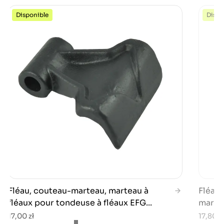
Disponible
Dispo
Fléau, couteau-marteau, marteau à
Fléau,
fléaux pour tondeuse à fléaux EFG...
martea
17,00 zł
17,80 zł