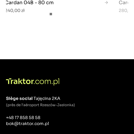
Cardan 04B - 80 cm
Carda
240,00 zł
280,00
Siège social
Tajęcina 2KA
(près de l'aéroport Rzeszów-Jasionka)
+48 17 858 58 58
bok@traktor.com.pl