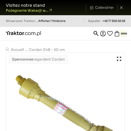
Visitez notre stand
Calendrier
Pożegnanie Wakacji w...
Showroom
Traktor.com.pl
Afficher l'itinéraire
Appeler
+48 17 858 58 58
Accueil
...
Cardan 04B - 50 cm
2
personnes
regardent Cardan