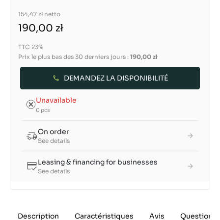
154,47 zł
netto
190,00 zł
TTC 23%
Prix le plus bas des 30 derniers jours :
190,00 zł
DEMANDEZ LA DISPONIBILITÉ
Unavailable
0 pcs
On order
See details
Leasing & financing for businesses
See details
Description
Caractéristiques
Avis
Questions 