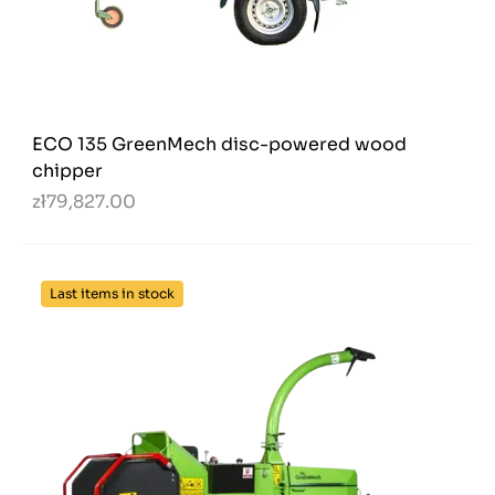
ECO 135 GreenMech disc-powered wood
chipper
zł79,827.00
Last items in stock