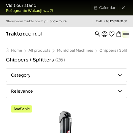
Visit our stand
Calendar
Pożegnanie Wakacji w...
Showroom
Traktor.com.pl
Show route
Call
+48 17 858 58 58
Home
All products
Municipal Machines
Chippers / Splitter
Chippers / Splitters
(26)
Category
Relevance
Available