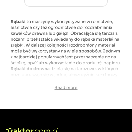
Rębaki
to maszyny wykorzystywane w rolnictwie,
leśnictwie czy też ogrodnictwie do rozdrabniania
kawałków drewna lub gałęzi. Obracająca się tarcza z
nożami przekształca wkładany do rębaka materiał na
zrębki. W dalszej kolejności rozdrobniony materiał
może być wykorzystany na wiele sposobów. Jednym
z najbardziej popularnych jest przeznaczenie go na
ściółkę, opał lub wykorzystanie do produkcji papieru.
Rębaki do drewna
dzielą się na tarczowe, w których
noże poruszają się w jednej płaszczyźnie koła tarczy
oraz na bębnowe, w których ruch noży zaznacza
walec. W naszym sklepie internetowym znajdziesz
Read more
różne typy rębaków, które będą pracować
bezawaryjnie i efektywnie. Masz pytania? Napisz lub
zadzwoń!
Rębaki do drewna - sprawdź szeroką ofertę sklepu
traktor.com.pl
Rębaki do drewna
, które znajdziesz w naszym