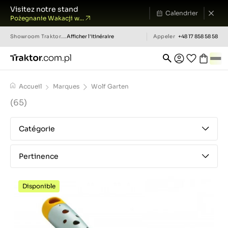
Visitez notre stand
Calendrier
Pożegnanie Wakacji w...
Showroom
Traktor.com.pl
Afficher l'itinéraire
Appeler
+48 17 858 58 58
Accueil
Marques
Wolf Garten
(65)
Catégorie
Pertinence
Disponible