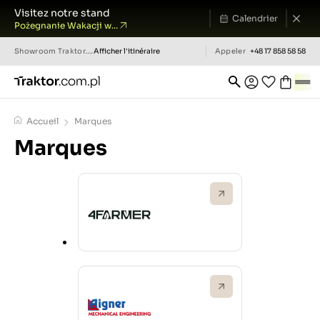
Visitez notre stand
Calendrier
Pożegnanie Wakacji w...
Showroom
Traktor.com.pl
Afficher l'itinéraire
Appeler
+48 17 858 58 58
Accueil
Marques
Marques