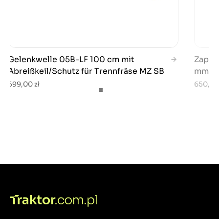
Gelenkwelle 05B-LF 100 cm mit
Zapfwe
Abreißkeil/Schutz für Trennfräse MZ SB
mm / 
599,00 zł
650,00