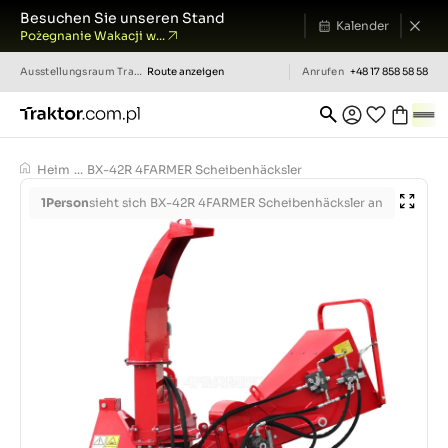
Besuchen Sie unseren Stand
Kalender
Pożegnanie Wakacji w...
Ausstellungsraum
Traktor.com.pl
Route anzeigen
Anrufen
+48 17 858 58 58
Heim
...
BX-42R 4FARMER Scheibenhäcksler
1
Person
sieht sich BX-42R 4FARMER Scheibenhäcksler an