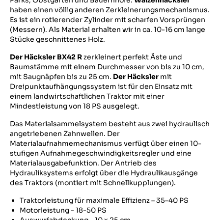
Parks, Obstgärten und Bauernhöfe.
Walzenhäcksler
haben einen völlig anderen Zerkleinerungsmechanismus.
Es ist ein rotierender Zylinder mit scharfen Vorsprüngen
(Messern). Als Material erhalten wir in ca. 10-16 cm lange
Stücke geschnittenes Holz.
Der Häcksler BX42 R
zerkleinert perfekt Äste und
Baumstämme mit einem Durchmesser von bis zu 10 cm,
mit Saugnäpfen bis zu 25 cm.
Der Häcksler
mit
Dreipunktaufhängungssystem ist für den Einsatz mit
einem landwirtschaftlichen Traktor mit einer
Mindestleistung von 18 PS ausgelegt.
Das Materialsammelsystem besteht aus zwei hydraulisch
angetriebenen Zahnwellen. Der
Materialaufnahmemechanismus verfügt über einen 10-
stufigen Aufnahmegeschwindigkeitsregler und eine
Materialausgabefunktion. Der Antrieb des
Hydrauliksystems erfolgt über die Hydraulikausgänge
des Traktors (montiert mit Schnellkupplungen).
Traktorleistung für maximale Effizienz – 35–40 PS
Motorleistung - 18-50 PS