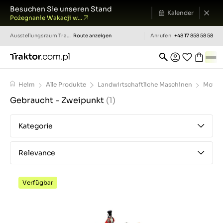
Besuchen Sie unseren Stand
Kalender
Pożegnanie Wakacji w...
Ausstellungsraum
Traktor.com.pl
Route anzeigen
Anrufen
+48 17 858 58 58
Heim
Alle Produkte
Landwirtschaftliche Maschinen
Motor
Gebraucht - Zweipunkt
(1)
Kategorie
Relevance
Verfügbar