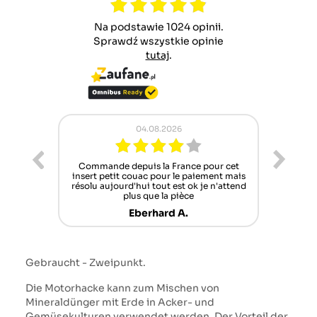
Na podstawie 1024 opinii.
Sprawdź wszystkie opinie
tutaj
.
04.08.2026
02.08.2026
ande depuis la France pour cet
Pracownicy Zawsze chętni do
 petit couac pour le paiement mais
lecz oferta części zamienny
aujourd'hui tout est ok je n'attend
szczuplejsza niestet
plus que la pièce
Norbert B.
Eberhard A.
Gebraucht - Zweipunkt.
Die Motorhacke kann zum Mischen von
Mineraldünger mit Erde in Acker- und
Gemüsekulturen verwendet werden. Der Vorteil der