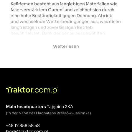
Keilriemen besteht aus langlebigen Materialien wie
faserverstärktem Gummi und zeichnet sich durch
eine hohe Beständigkeit gegen Dehnung, Abrieb
und wechselnde Wetterbedingungen aus, was einen
langfristigen und zuverlässigen Betrieb
gewährleistet. Dank der genau ausgewählten
Abmessungen und des Profils überträgt der
Keilriemen den Antrieb effektiv, was zu einem
Weiterlesen
gleichmäßigen und effektiven Grasmähen führt. Der
Wartungsmäher-Keilriemen ist in verschiedenen
Größen und Längen erhältlich und lässt sich einfach
installieren und austauschen, sodass Sie schnell die
volle Funktionalität des Geräts wiederherstellen
können. Perfekt für alle, denen die Ästhetik ihres
Rasens am Herzen liegt. Dieser Riemen
gewährleistet die Zuverlässigkeit und optimale
Leistung Ihres Rasenmähers.
Main headquarters
Tajęcina 2KA
(in der Nähe des Flughafens Rzeszów-Jasionka)
+48 17 858 58 58
bok@traktor.com.pl