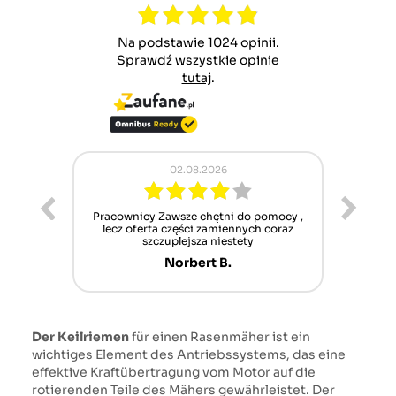
Na podstawie 1024 opinii.
Sprawdź wszystkie opinie
tutaj
.
02.08.2026
ur cet
Pracownicy Zawsze chętni do pomocy ,
Alle
nt mais
lecz oferta części zamiennych coraz
sch
n'attend
szczuplejsza niestety
Norbert B.
Der Keilriemen
für einen Rasenmäher ist ein
wichtiges Element des Antriebssystems, das eine
effektive Kraftübertragung vom Motor auf die
rotierenden Teile des Mähers gewährleistet. Der