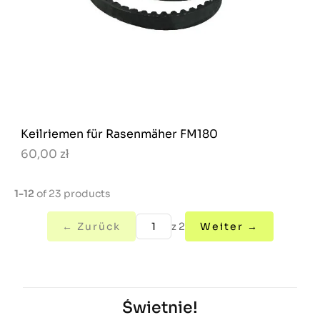
Keilriemen für Rasenmäher FM180
60,00 zł
1-12
of 23 products
← Zurück
z 2
Weiter →
Świetnie!