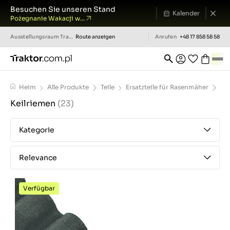
Besuchen Sie unseren Stand
Kalender
Pożegnanie Wakacji w...
Ausstellungsraum
Traktor.com.pl
Route anzeigen
Anrufen
+48 17 858 58 58
Heim
Alle Produkte
Teile
Ersatzteile für Rasenmäher
Pfl
Keilriemen
(23)
Kategorie
Relevance
Verfügbar