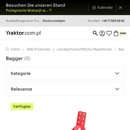
Besuchen Sie unseren Stand
Kalender
Pożegnanie Wakacji w...
Ausstellungsraum
Traktor.com.pl
Route anzeigen
Anrufen
+48 17 858 58 58
Heim
Alle Produkte
Landwirtschaftliche Maschinen
Bagge
Bagger
(8)
Kategorie
Relevance
Verfügbar