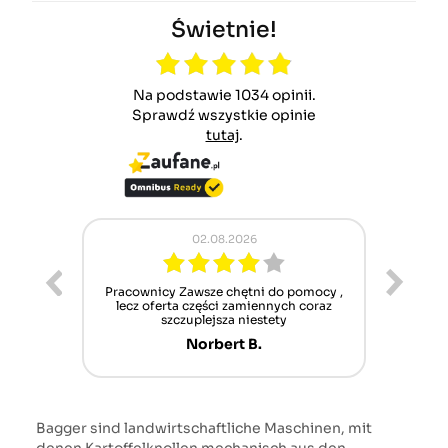
Świetnie!
Na podstawie 1034 opinii.
Sprawdź wszystkie opinie
tutaj
.
02.08.2026
ur cet
Pracownicy Zawsze chętni do pomocy ,
Alle
nt mais
lecz oferta części zamiennych coraz
sch
n'attend
szczuplejsza niestety
Norbert B.
Bagger sind landwirtschaftliche Maschinen, mit
denen Kartoffelknollen mechanisch aus den