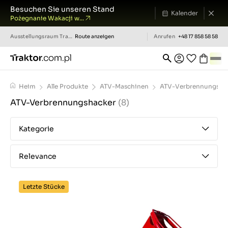
Besuchen Sie unseren Stand
Kalender
Pożegnanie Wakacji w...
Ausstellungsraum
Traktor.com.pl
Route anzeigen
Anrufen
+48 17 858 58 58
Heim
Alle Produkte
ATV-Maschinen
ATV-Verbrennungsha
ATV-Verbrennungshacker
(8)
Kategorie
Relevance
Letzte Stücke