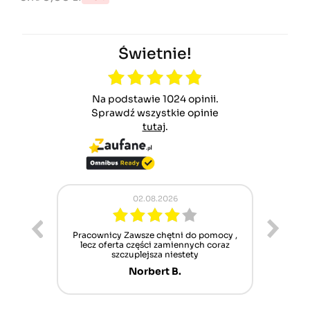
Świetnie!
Na podstawie 1024 opinii.
Sprawdź wszystkie opinie
tutaj
.
02.08.2026
ur cet
Pracownicy Zawsze chętni do pomocy ,
Alle
nt mais
lecz oferta części zamiennych coraz
sch
n'attend
szczuplejsza niestety
Norbert B.