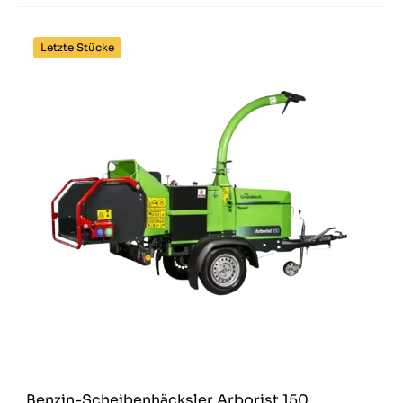
Letzte Stücke
Benzin-Scheibenhäcksler Arborist 150