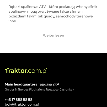
Rębaki spalinowe ATV - które posiadają własny silnik
spalinowy, mogą być używane także z innymi
pojazdami takimi jak quady, samochody terenowe i
inne.
Weiterlesen
Main headquarters
Tajęcina 2KA
(in der Nähe des Flughafens Rzeszów-Jasionka)
+48 17 858 58 58
bok@traktor.com.pl