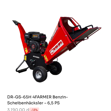
DR-GS-65H 4FARMER Benzin-
Scheibenhäcksler – 6,5 PS
3.190,00 zł
-13%