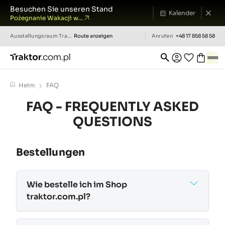
Besuchen Sie unseren Stand
Kalender
Pożegnanie Wakacji w...
Ausstellungsraum
Traktor.com.pl
Route anzeigen
Anrufen
+48 17 858 58 58
Heim
FAQ
FAQ - FREQUENTLY ASKED
QUESTIONS
Bestellungen
Wie bestelle ich im Shop
traktor.com.pl?