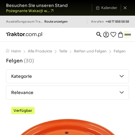
Besuchen Sie unseren Stand
Kalender
Pożegnanie Wakacji w...
Ausstellungsraum
Traktor.com.pl
Route anzeigen
Anrufen
+48 17 858 58 58
Heim
Alle Produkte
Teile
Reifen und Felgen
Felgen
Felgen
(30)
Kategorie
Relevance
Verfügbar