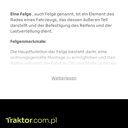
Eine Felge
, auch Felge genannt, ist ein Element des
Rades eines Fahrzeugs, das dessen äußeren Teil
darstellt und der Befestigung des Reifens und der
Lastverteilung dient.
Felgenmerkmale:
Die Hauptfunktion der Felge besteht darin, eine
ordnungsgemäße Montage zu ermöglichen und den
Reifen während der Fahrt an Ort und Stelle zu halten.
Felgen müssen ordnungsgemäß konstruiert und
konstruiert sein, um die Sicherheit und Stabilität des
Weiterlesen
Fahrzeugs zu gewährleisten.
überträgt Lasten vom Reifen auf den Rest des
Fahrzeugs, einschließlich der Federung und des
Antriebsstrangs. Ihre Festigkeit und
ordnungsgemäße Verarbeitung sind entscheidend
für die Sicherheit und Haltbarkeit des gesamten
Fahrwerks.