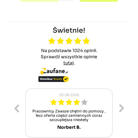
Świetnie!
Na podstawie 1024 opinii.
Sprawdź wszystkie opinie
tutaj
.
02.08.2026
ur cet
Pracownicy Zawsze chętni do pomocy ,
Alle
nt mais
lecz oferta części zamiennych coraz
sch
n'attend
szczuplejsza niestety
Norbert B.