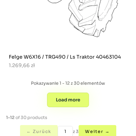
Felge W6X16 / TRG490 / Ls Traktor 40463104
1.269,66 zł
Pokazywanie 1 - 12 z 30 elementów
Load more
1-12
of 30 products
← Zurück
z 3
Weiter →