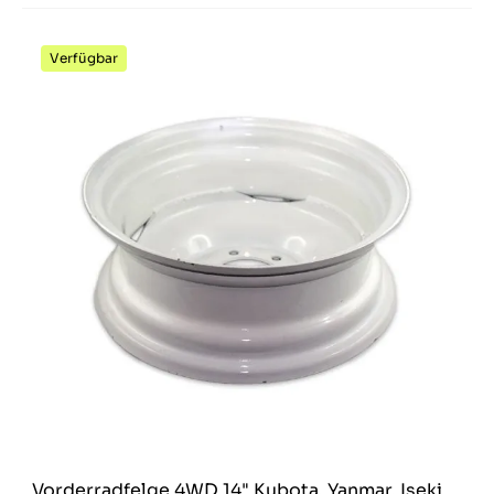
Verfügbar
Vorderradfelge 4WD 14" Kubota, Yanmar, Iseki