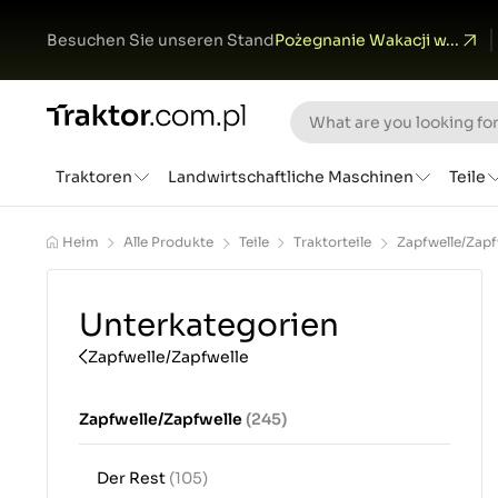
Besuchen Sie unseren Stand
Pożegnanie Wakacji w...
Traktoren
Landwirtschaftliche Maschinen
Teile
Heim
Alle Produkte
Teile
Traktorteile
Zapfwelle/Zapf
Unterkategorien
Zapfwelle/Zapfwelle
Zapfwelle/Zapfwelle
(245)
Der Rest
(105)