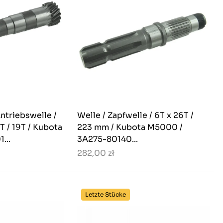
ntriebswelle /
Welle / Zapfwelle / 6T x 26T /
T / 19T / Kubota
223 mm / Kubota M5000 /
...
3A275-80140...
282,00 zł
Letzte Stücke