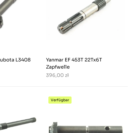
Kubota L3408
Yanmar EF 453T 22Tx6T
Zapfwelle
396,00 zł
Verfügbar