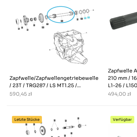
Zapfwelle A
Zapfwelle/Zapfwellengetriebewelle
210 mm / 16
/ 23T / TRG287 / LS MT1.25 /...
L1-26 / L1501
590,45 zł
494,00 zł
Letzte Stücke
Verfügbar