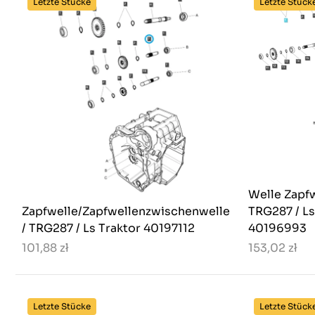
Letzte Stücke
Letzte Stück
Welle Zapfw
Zapfwelle/Zapfwellenzwischenwelle
TRG287 / Ls
/ TRG287 / Ls Traktor 40197112
40196993
101,88 zł
153,02 zł
Letzte Stücke
Letzte Stück