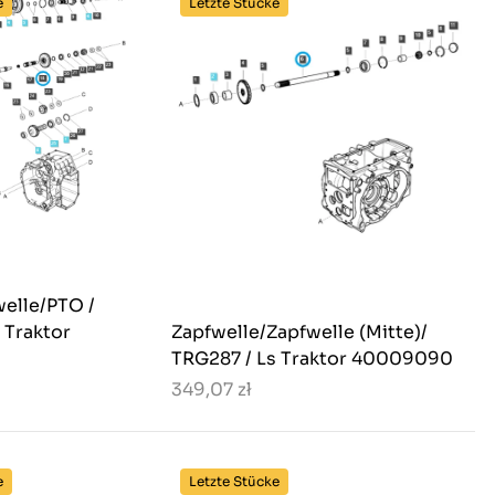
e
Letzte Stücke
elle/PTO /
 Traktor
Zapfwelle/Zapfwelle (Mitte)/
TRG287 / Ls Traktor 40009090
349,07 zł
e
Letzte Stücke