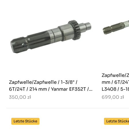
Zapfwelle/Z
Zapfwelle/Zapfwelle / 1-3/8" /
mm / 6T/24
6T/24T / 214 mm / Yanmar EF352T /...
L3408 / 5-1
350,00 zł
699,00 zł
Letzte Stücke
Letzte Stück