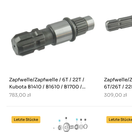
Zapfwelle/Zapfwelle / 6T / 22T /
Zapfwelle/Z
Kubota B1410 / B1610 / B1700 /...
6T/26T / 22
783,00 zł
309,00 zł
Letzte Stücke
Letzte Stück