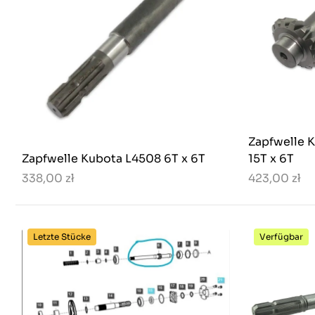
Zapfwelle 
Zapfwelle Kubota L4508 6T x 6T
15T x 6T
338,00 zł
423,00 zł
Letzte Stücke
Verfügbar