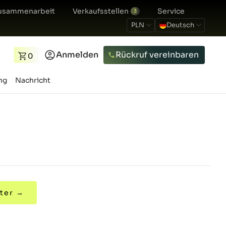
usammenarbeit
Verkaufsstellen
Service
3
PLN
Deutsch
Anmelden
Rückruf vereinbaren
0
ng
Nachricht
ter →