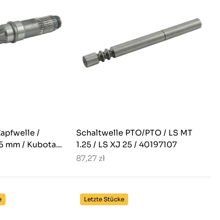
apfwelle /
Schaltwelle PTO/PTO / LS MT
5 mm / Kubota...
1.25 / LS XJ 25 / 40197107
87,27 zł
e
Letzte Stücke