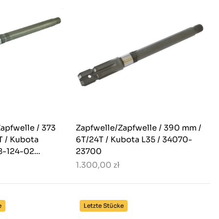
apfwelle / 373
Zapfwelle/Zapfwelle / 390 mm /
T / Kubota
6T/24T / Kubota L35 / 34070-
8-124-02...
23700
1.300,00 zł
e
Letzte Stücke