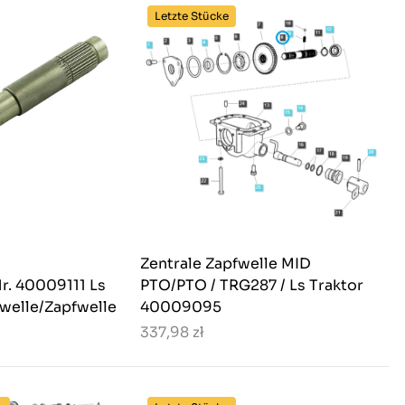
Letzte Stücke
Zentrale Zapfwelle MID
r. 40009111 Ls
PTO/PTO / TRG287 / Ls Traktor
welle/Zapfwelle
40009095
337,98 zł