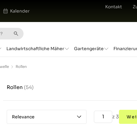
Kontakt
Z
Kalender
Landwirtschaftliche Mäher
Gartengeräte
Finanzieru
welle
Rollen
Rollen
(54)
z 3
Relevance
Wei