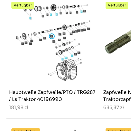
Verfügbar
Verfügbar
Hauptwelle Zapfwelle/PTO / TRG287
Zapfwelle N
/ Ls Traktor 40196990
Traktorzapf
181,98 zł
635,37 zł