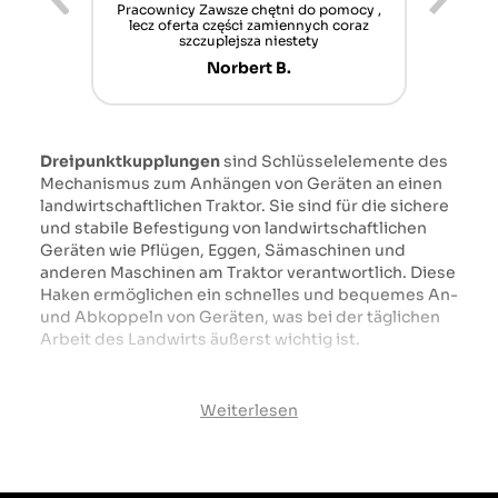
ur cet
Pracownicy Zawsze chętni do pomocy ,
Alle
nt mais
lecz oferta części zamiennych coraz
sch
n'attend
szczuplejsza niestety
Norbert B.
Dreipunktkupplungen
sind Schlüsselelemente des
Mechanismus zum Anhängen von Geräten an einen
landwirtschaftlichen Traktor. Sie sind für die sichere
und stabile Befestigung von landwirtschaftlichen
Geräten wie Pflügen, Eggen, Sämaschinen und
anderen Maschinen am Traktor verantwortlich. Diese
Haken ermöglichen ein schnelles und bequemes An-
und Abkoppeln von Geräten, was bei der täglichen
Arbeit des Landwirts äußerst wichtig ist.
Anwendung der Dreipunktaufhängung:
Weiterlesen
Dreipunktaufhängungen
sind ein unverzichtbares
Element in jedem modernen Ackerschlepper und
ermöglichen ein effektives Arbeiten mit
verschiedenen Zubehörteilen. Dank ihnen ist es