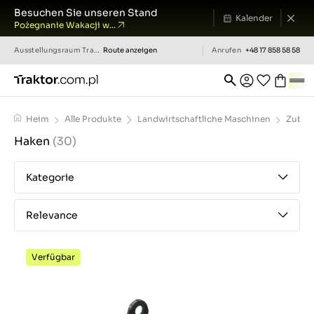
Besuchen Sie unseren Stand
Kalender
Pożegnanie Wakacji w...
Ausstellungsraum
Traktor.com.pl
Route anzeigen
Anrufen
+48 17 858 58 58
Heim
Alle Produkte
Landwirtschaftliche Maschinen
Zubeh
Haken
(30)
Kategorie
Relevance
Verfügbar