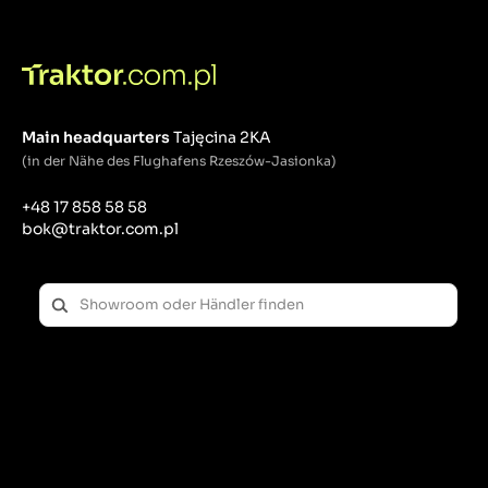
möglich, viele Arbeiten, vom Pflügen über die
Aussaat bis zur Ernte, schnell, sicher und bequem
durchzuführen. Diese Anhängevorrichtungen
müssen robust, langlebig und einfach zu bedienen
sein, um den Anforderungen der täglichen
landwirtschaftlichen Arbeit gerecht zu werden.
Main headquarters
Tajęcina 2KA
Arten von Haken:
(in der Nähe des Flughafens Rzeszów-Jasionka)
Automatische Anhängerkupplung
+48 17 858 58 58
(Anhängerkupplung): Hierbei handelt es sich um
bok@traktor.com.pl
eine beliebte Kupplungsart, mit der der Anhänger
nach dem Ankuppeln automatisch verriegelt werden
kann. Es ermöglicht ein schnelles An- und
Abkuppeln des Anhängers, ohne dass die
Traktorkabine verlassen werden muss.
Stiftkupplung: Verwendet einen Stift, der durch die
„Öse“ des Anhängers gleitet und ihn an Ort und
Stelle verriegelt. Es handelt sich um ein einfaches
und langlebiges System, das häufig in schwereren
landwirtschaftlichen Anhängern eingesetzt wird.
Kugelkopfkupplung: Ähnlich wie bei
Personenkraftwagen verwendete