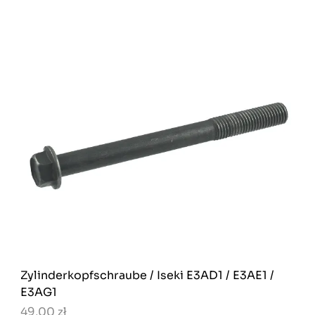
Zylinderkopfschraube / Iseki E3AD1 / E3AE1 /
E3AG1
49,00 zł