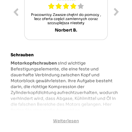
ur cet
Pracownicy Zawsze chętni do pomocy ,
Alle
nt mais
lecz oferta części zamiennych coraz
sch
n'attend
szczuplejsza niestety
Norbert B.
Schrauben
Motorkopfschrauben
sind wichtige
Befestigungselemente, die eine feste und
dauerhafte Verbindung zwischen Kopf und
Motorblock gewährleisten. Ihre Aufgabe besteht
darin, die richtige Kompression der
Zylinderkopfdichtung aufrechtzuerhalten, wodurch
verhindert wird, dass Abgase, Kühlmittel und Öl in
die falschen Bereiche des Motors gelangen. Hier
finden Sie eine große Auswahl an
Zylinderkopfschrauben passend zu verschiedenen
Weiterlesen
Motortypen – sowohl in Pkw, Lkw als auch in
Industriemaschinen. Die angebotenen Schrauben