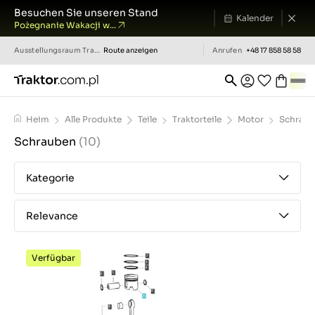
Besuchen Sie unseren Stand
Kalender
Pożegnanie Wakacji w...
Ausstellungsraum
Traktor.com.pl
Route anzeigen
Anrufen
+48 17 858 58 58
Heim
Alle Produkte
Teile
Traktorteile
Motor
Schrau
Schrauben
(10)
Kategorie
Relevance
Verfügbar