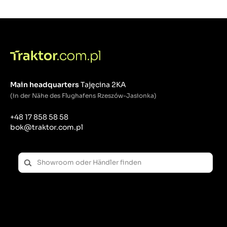
sind aus hochwertigen Metalllegierungen gefertigt,
was ihre Beständigkeit gegen hohe Temperaturen,
Druck und mechanische Belastungen garantiert.
Beim Austausch von Zylinderkopfschrauben wird
empfohlen, neue Komponenten zu verwenden und
diese gemäß den Empfehlungen des
Fahrzeugherstellers unter Berücksichtigung der
entsprechenden Anzugsreihenfolge und des
entsprechenden Drehmoments festzuziehen. Unser
Main headquarters
Tajęcina 2KA
Angebot umfasst sowohl einzelne Schrauben als
(in der Nähe des Flughafens Rzeszów-Jasionka)
auch komplette Sets mit Montageanleitung.
+48 17 858 58 58
bok@traktor.com.pl