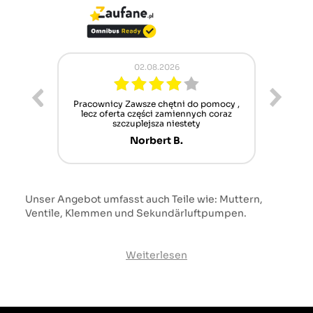
02.08.2026
ur cet
Pracownicy Zawsze chętni do pomocy ,
Alle
nt mais
lecz oferta części zamiennych coraz
sch
n'attend
szczuplejsza niestety
Norbert B.
Unser Angebot umfasst auch Teile wie: Muttern,
Ventile, Klemmen und Sekundärluftpumpen.
Weiterlesen