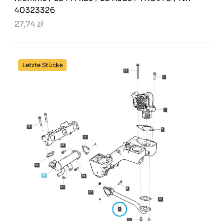
40323326
27,74 zł
Letzte Stücke