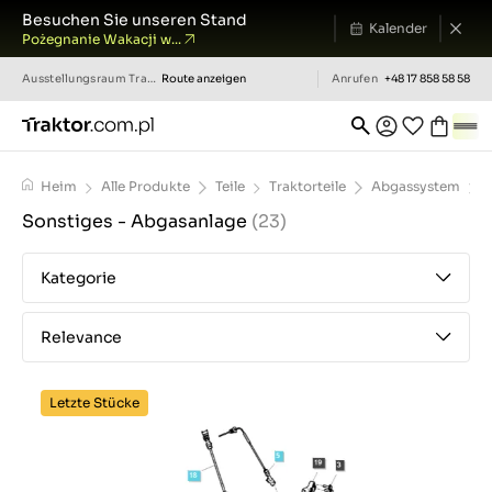
Besuchen Sie unseren Stand
Kalender
Pożegnanie Wakacji w...
Ausstellungsraum
Traktor.com.pl
Route anzeigen
Anrufen
+48 17 858 58 58
Heim
Alle Produkte
Teile
Traktorteile
Abgassystem
S
Sonstiges - Abgasanlage
(23)
Kategorie
Relevance
Letzte Stücke