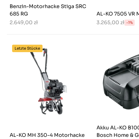
Benzin-Motorhacke Stiga SRC
685 RG
AL-KO 7505 VR 
2.649,00 zł
3.265,00 zł
-1%
Letzte Stücke
Akku AL-KO B100
AL-KO MH 350-4 Motorhacke
Bosch Home & G