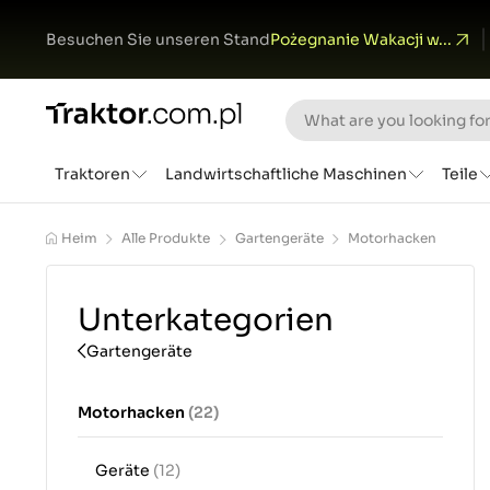
Besuchen Sie unseren Stand
Pożegnanie Wakacji w...
Traktoren
Landwirtschaftliche Maschinen
Teile
Heim
Alle Produkte
Gartengeräte
Motorhacken
Unterkategorien
Gartengeräte
Motorhacken
(22)
Geräte
(12)