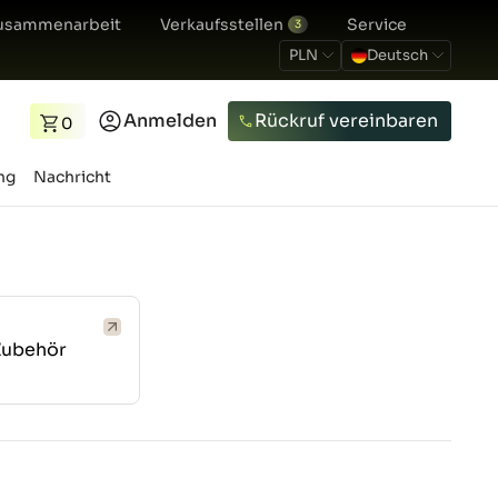
usammenarbeit
Verkaufsstellen
Service
3
PLN
Deutsch
Anmelden
Rückruf vereinbaren
0
ng
Nachricht
Zubehör