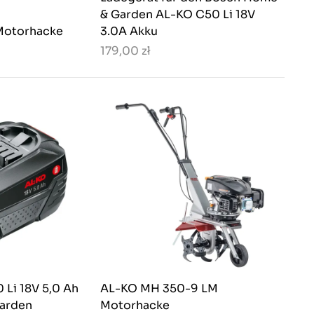
& Garden AL-KO C50 Li 18V
Motorhacke
3.0A Akku
179,00 zł
 Li 18V 5,0 Ah
AL-KO MH 350-9 LM
arden
Motorhacke