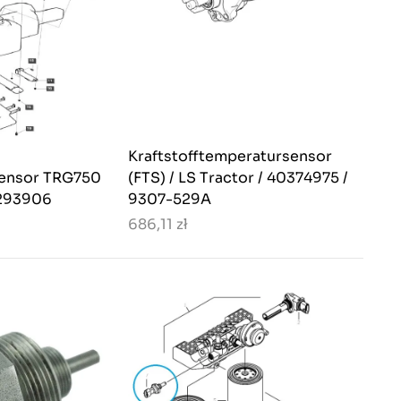
Kraftstofftemperatursensor
sensor TRG750
(FTS) / LS Tractor / 40374975 /
0293906
9307-529A
686,11 zł