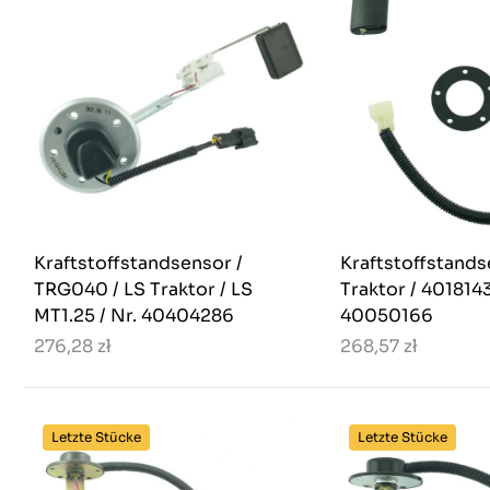
Kraftstoffstandsensor /
Kraftstoffstands
TRG040 / LS Traktor / LS
Traktor / 4018143
MT1.25 / Nr. 40404286
40050166
276,28 zł
268,57 zł
Letzte Stücke
Letzte Stücke