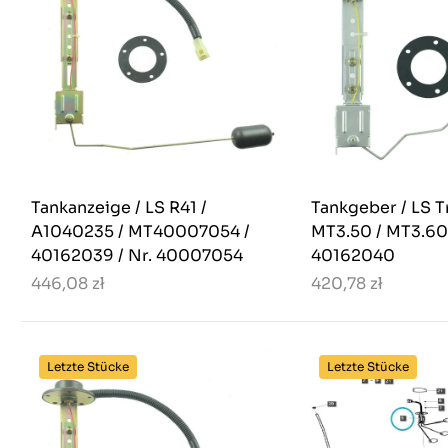
Tankanzeige / LS R41 /
Tankgeber / LS T
A1040235 / MT40007054 /
MT3.50 / MT3.60 
40162039 / Nr. 40007054
40162040
446,08 zł
420,78 zł
Letzte Stücke
Letzte Stücke