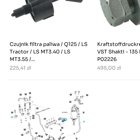
Czujnik filtra paliwa / Q125 / LS
Kraftstoffdruckre
Tractor / LS MT3.40 / LS
VST Shakti - 135
MT3.55 /...
P02226
225,41 zł
495,00 zł