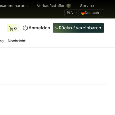
usammenarbeit
Verkaufsstellen
Service
3
PLN
Deutsch
Anmelden
Rückruf vereinbaren
0
ng
Nachricht