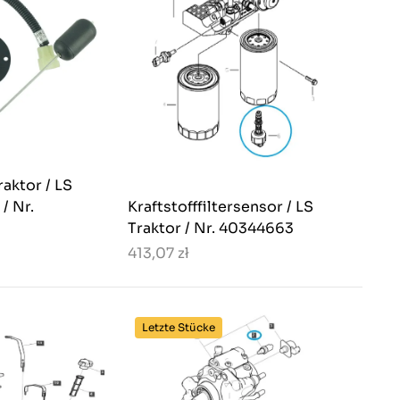
raktor / LS
/ Nr.
Kraftstofffiltersensor / LS
Traktor / Nr. 40344663
413,07 zł
Letzte Stücke