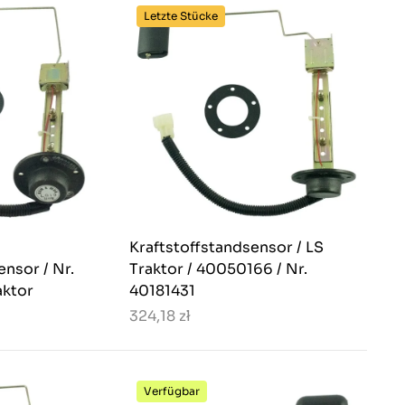
Letzte Stücke
Kraftstoffstandsensor / LS
ensor / Nr.
Traktor / 40050166 / Nr.
aktor
40181431
324,18 zł
Verfügbar