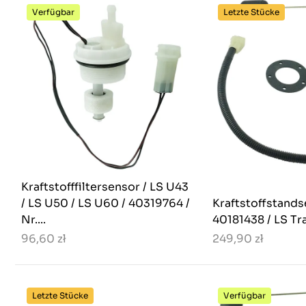
Verfügbar
Letzte Stücke
Kraftstofffiltersensor / LS U43
/ LS U50 / LS U60 / 40319764 /
Kraftstoffstands
Nr....
40181438 / LS Tr
96,60 zł
249,90 zł
Letzte Stücke
Verfügbar