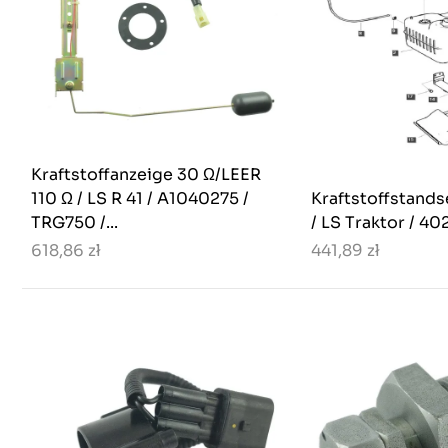
Kraftstoffanzeige 30 Ω/LEER
110 Ω / LS R 41 / A1040275 /
Kraftstoffstand
TRG750 /...
/ LS Traktor / 4
618,86 zł
441,89 zł