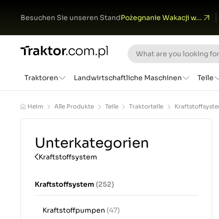
Besuchen Sie unseren Stand
Pożegnanie Wakacji w...
Traktoren
Landwirtschaftliche Maschinen
Teile
Heim
Alle Produkte
Teile
Traktorteile
Kraftstoffsyst
Unterkategorien
Kraftstoffsystem
Kraftstoffsystem
(252)
Kraftstoffpumpen
(47)