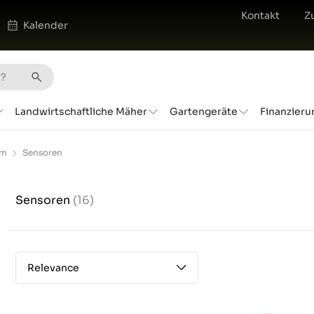
Kontakt
Z
Kalender
Landwirtschaftliche Mäher
Gartengeräte
Finanzieru
em
Sensoren
Sensoren
(16)
Relevance