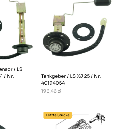
ensor / LS
1 / Nr.
Tankgeber / LS XJ 25 / Nr.
40194054
196,46 zł
Letzte Stücke